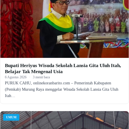
Bupati Heriyus Wisuda Sekolah Lansia Gita Uluh Itah,
Belajar Tak Mengenal Usia
6 Agustus 2026
·
3 menit baca
PURUK CAHU, onlinekoranbarito.com – Pemerintah Kabupaten
(Pemkab) Murung Raya menggelar Wisuda Sekolah Lansia Gita Uluh
Itah…
UMUM