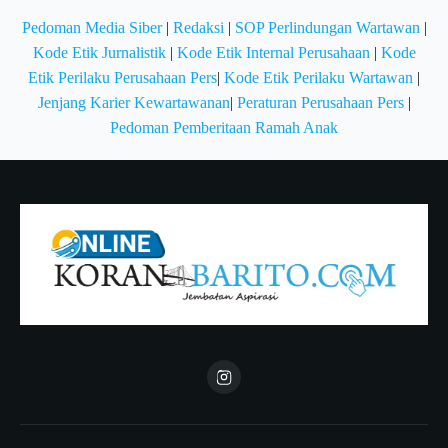
Pedoman Media Siber
|
Redaksi
|
SOP Perlindungan Wartawan
|
Kode Etik Jurnalistik
|
Kode Etik Internal Perusahaan
|
Kode
Etik Perilaku Perusahaan Pers
|
Kode Etik Perilaku Wartawan
|
Jenjang Karier Kewartawanan
|
Peraturan Perusahaan Pers
|
Pedoman Pemberitaan Ramah Anak