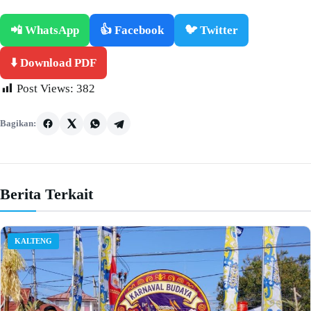
📲 WhatsApp
👍 Facebook
🐦 Twitter
⬇️ Download PDF
Post Views:
382
Bagikan:
Berita Terkait
KALTENG