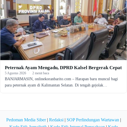
Peternak Ayam Mengadu, DPRD Kalsel Bergerak Cepat
5 Agustus 2026
·
2 menit baca
BANJARMASIN, onlinekoranbarito.com – Harapan baru muncul bagi
para peternak ayam di Kalimantan Selatan. Di tengah gejolak…
Pedoman Media Siber
|
Redaksi
|
SOP Perlindungan Wartawan
|
Kode Etik Jurnalistik
|
Kode Etik Internal Perusahaan
|
Kode