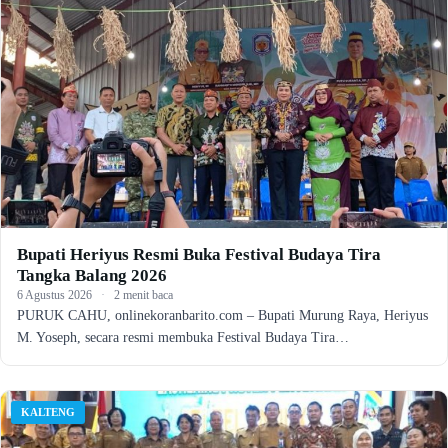
Bupati Heriyus Resmi Buka Festival Budaya Tira
Tangka Balang 2026
6 Agustus 2026
·
2 menit baca
PURUK CAHU, onlinekoranbarito.com – Bupati Murung Raya, Heriyus
M. Yoseph, secara resmi membuka Festival Budaya Tira…
KALTENG