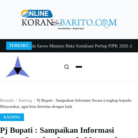
Langsung
ke
konten
TERBARU
g 2026
Pj Sekda Sarwo Mintarjo Buka Sosialisasi Perbup PJPK 2026–2030
Pete
Cari:
Cari
Beranda
/
Kalteng
/
Pj Bupati : Sampaikan Informasi Secara Lengkap kepada
Masyarakat, agar bisa diterima dengan baik
KALTENG
Pj Bupati : Sampaikan Informasi