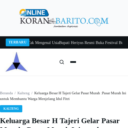
Langsung
ke
konten
TERBARU
tah, Belajar Tak Mengenal Usia
Bupati Heriyus Resmi Buka Festival Budaya Ti
Cari:
Cari
Beranda
/
Kalteng
/
Keluarga Besar H Tajeri Gelar Pasar Murah :Pasar Murah Ini
untuk Membantu Warga Menjelang Idul Fitri
KALTENG
Keluarga Besar H Tajeri Gelar Pasar