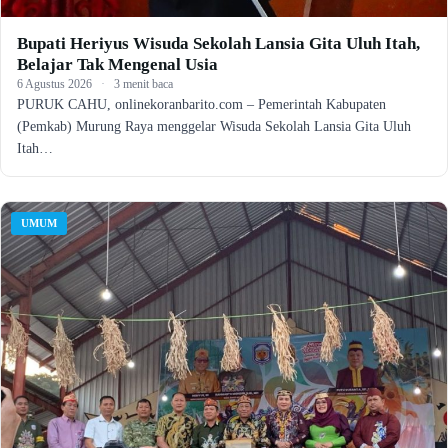
Bupati Heriyus Wisuda Sekolah Lansia Gita Uluh Itah,
Belajar Tak Mengenal Usia
6 Agustus 2026
·
3 menit baca
PURUK CAHU, onlinekoranbarito.com – Pemerintah Kabupaten
(Pemkab) Murung Raya menggelar Wisuda Sekolah Lansia Gita Uluh
Itah…
UMUM