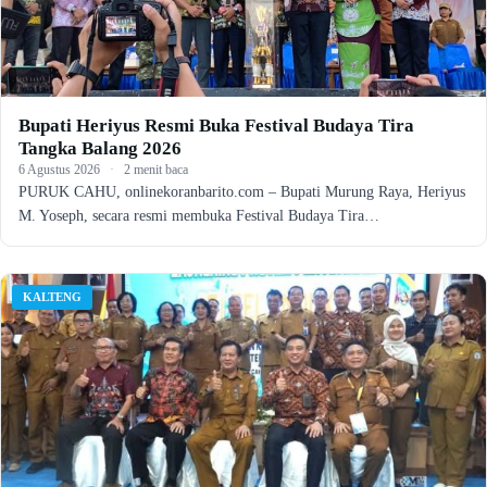
Bupati Heriyus Resmi Buka Festival Budaya Tira
Tangka Balang 2026
6 Agustus 2026
·
2 menit baca
PURUK CAHU, onlinekoranbarito.com – Bupati Murung Raya, Heriyus
M. Yoseph, secara resmi membuka Festival Budaya Tira…
KALTENG