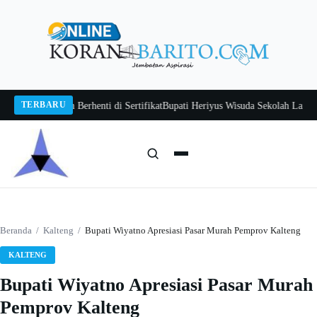
Langsung
ke
konten
TERBARU
an Jangan Berhenti di Sertifikat
Bupati Heriyus Wisuda Sekolah Lansia Gita
Cari:
Cari
Beranda
/
Kalteng
/
Bupati Wiyatno Apresiasi Pasar Murah Pemprov Kalteng
KALTENG
Bupati Wiyatno Apresiasi Pasar Murah
Pemprov Kalteng