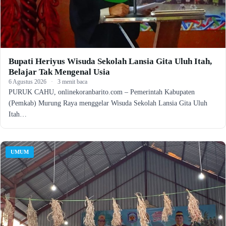
Bupati Heriyus Wisuda Sekolah Lansia Gita Uluh Itah,
Belajar Tak Mengenal Usia
6 Agustus 2026
·
3 menit baca
PURUK CAHU, onlinekoranbarito.com – Pemerintah Kabupaten
(Pemkab) Murung Raya menggelar Wisuda Sekolah Lansia Gita Uluh
Itah…
UMUM