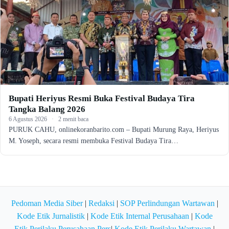
Bupati Heriyus Resmi Buka Festival Budaya Tira
Tangka Balang 2026
6 Agustus 2026
·
2 menit baca
PURUK CAHU, onlinekoranbarito.com – Bupati Murung Raya, Heriyus
M. Yoseph, secara resmi membuka Festival Budaya Tira…
Pedoman Media Siber
|
Redaksi
|
SOP Perlindungan Wartawan
|
Kode Etik Jurnalistik
|
Kode Etik Internal Perusahaan
|
Kode
Etik Perilaku Perusahaan Pers
|
Kode Etik Perilaku Wartawan
|