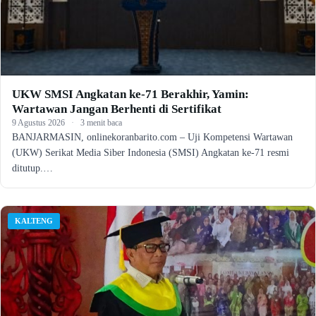
UKW SMSI Angkatan ke-71 Berakhir, Yamin:
Wartawan Jangan Berhenti di Sertifikat
9 Agustus 2026
·
3 menit baca
BANJARMASIN, onlinekoranbarito.com – Uji Kompetensi Wartawan
(UKW) Serikat Media Siber Indonesia (SMSI) Angkatan ke-71 resmi
ditutup.…
KALTENG