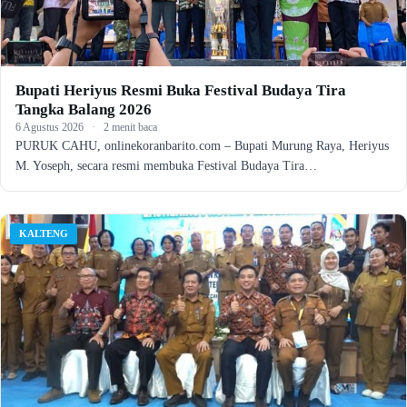
Bupati Heriyus Resmi Buka Festival Budaya Tira
Tangka Balang 2026
6 Agustus 2026
·
2 menit baca
PURUK CAHU, onlinekoranbarito.com – Bupati Murung Raya, Heriyus
M. Yoseph, secara resmi membuka Festival Budaya Tira…
KALTENG