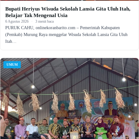
Bupati Heriyus Wisuda Sekolah Lansia Gita Uluh Itah,
Belajar Tak Mengenal Usia
6 Agustus 2026
·
3 menit baca
PURUK CAHU, onlinekoranbarito.com – Pemerintah Kabupaten
(Pemkab) Murung Raya menggelar Wisuda Sekolah Lansia Gita Uluh
Itah…
UMUM