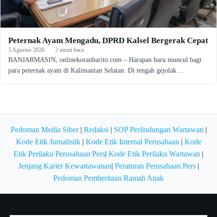
Peternak Ayam Mengadu, DPRD Kalsel Bergerak Cepat
5 Agustus 2026
·
2 menit baca
BANJARMASIN, onlinekoranbarito.com – Harapan baru muncul bagi
para peternak ayam di Kalimantan Selatan. Di tengah gejolak…
Pedoman Media Siber
|
Redaksi
|
SOP Perlindungan Wartawan
|
Kode Etik Jurnalistik
|
Kode Etik Internal Perusahaan
|
Kode
Etik Perilaku Perusahaan Pers
|
Kode Etik Perilaku Wartawan
|
Jenjang Karier Kewartawanan
|
Peraturan Perusahaan Pers
|
Pedoman Pemberitaan Ramah Anak