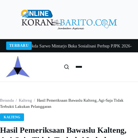
Langsung
ke
konten
TERBARU
ang 2026
Pj Sekda Sarwo Mintarjo Buka Sosialisasi Perbup PJPK 2026–2030
Pe
Cari:
Cari
Beranda
/
Kalteng
/
Hasil Pemeriksaan Bawaslu Kalteng, Agi-Saja Tidak
Terbukti Lakukan Pelanggaran
KALTENG
Hasil Pemeriksaan Bawaslu Kalteng,