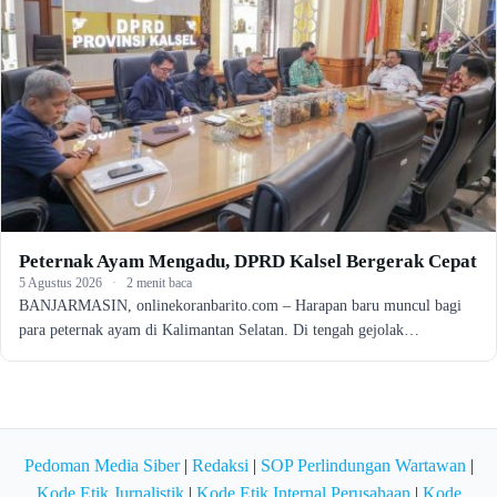
Peternak Ayam Mengadu, DPRD Kalsel Bergerak Cepat
5 Agustus 2026
·
2 menit baca
BANJARMASIN, onlinekoranbarito.com – Harapan baru muncul bagi
para peternak ayam di Kalimantan Selatan. Di tengah gejolak…
Pedoman Media Siber
|
Redaksi
|
SOP Perlindungan Wartawan
|
Kode Etik Jurnalistik
|
Kode Etik Internal Perusahaan
|
Kode