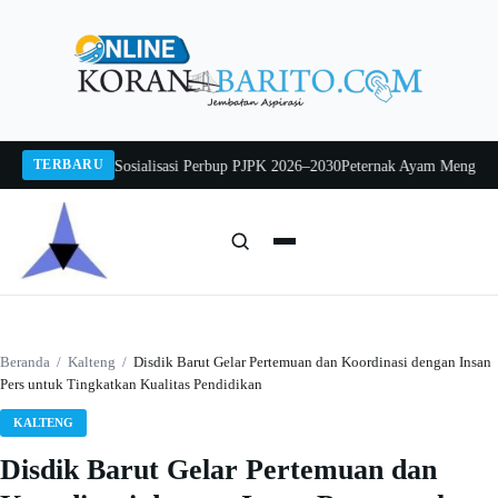
Langsung
ke
konten
TERBARU
ntarjo Buka Sosialisasi Perbup PJPK 2026–2030
Peternak Ayam Mengadu, DPRD
Cari:
Cari
Beranda
/
Kalteng
/
Disdik Barut Gelar Pertemuan dan Koordinasi dengan Insan
Pers untuk Tingkatkan Kualitas Pendidikan
KALTENG
Disdik Barut Gelar Pertemuan dan