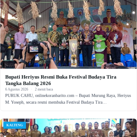
Bupati Heriyus Resmi Buka Festival Budaya Tira
Tangka Balang 2026
6 Agustus 2026
·
2 menit baca
PURUK CAHU, onlinekoranbarito.com – Bupati Murung Raya, Heriyus
M. Yoseph, secara resmi membuka Festival Budaya Tira…
KALTENG