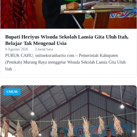
Bupati Heriyus Wisuda Sekolah Lansia Gita Uluh Itah,
Belajar Tak Mengenal Usia
6 Agustus 2026
·
3 menit baca
PURUK CAHU, onlinekoranbarito.com – Pemerintah Kabupaten
(Pemkab) Murung Raya menggelar Wisuda Sekolah Lansia Gita Uluh
Itah…
UMUM