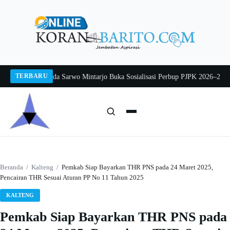
Langsung
ke
konten
TERBARU
g 2026
Pj Sekda Sarwo Mintarjo Buka Sosialisasi Perbup PJPK 2026–2030
Pete
Cari:
Cari
Beranda
/
Kalteng
/
Pemkab Siap Bayarkan THR PNS pada 24 Maret 2025,
Pencairan THR Sesuai Aturan PP No 11 Tahun 2025
KALTENG
Pemkab Siap Bayarkan THR PNS pada