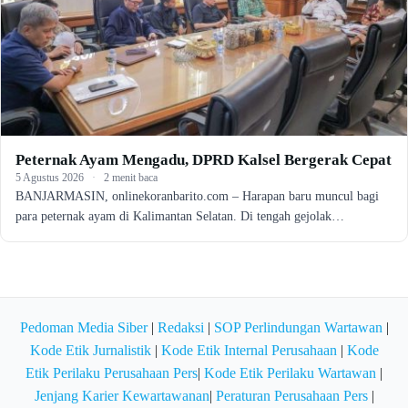
Peternak Ayam Mengadu, DPRD Kalsel Bergerak Cepat
5 Agustus 2026
·
2 menit baca
BANJARMASIN, onlinekoranbarito.com – Harapan baru muncul bagi
para peternak ayam di Kalimantan Selatan. Di tengah gejolak…
Pedoman Media Siber
|
Redaksi
|
SOP Perlindungan Wartawan
|
Kode Etik Jurnalistik
|
Kode Etik Internal Perusahaan
|
Kode
Etik Perilaku Perusahaan Pers
|
Kode Etik Perilaku Wartawan
|
Jenjang Karier Kewartawanan
|
Peraturan Perusahaan Pers
|