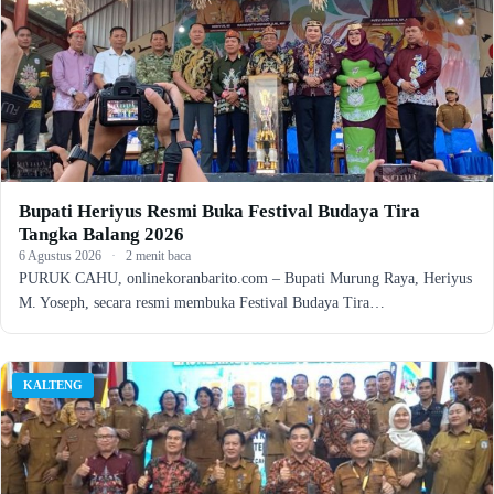
Bupati Heriyus Resmi Buka Festival Budaya Tira
Tangka Balang 2026
6 Agustus 2026
·
2 menit baca
PURUK CAHU, onlinekoranbarito.com – Bupati Murung Raya, Heriyus
M. Yoseph, secara resmi membuka Festival Budaya Tira…
KALTENG