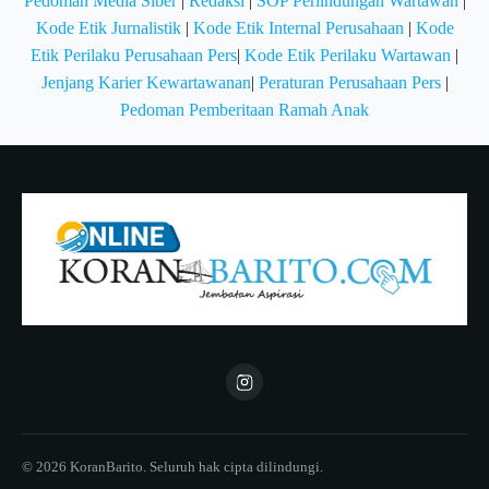
Pedoman Media Siber
|
Redaksi
|
SOP Perlindungan Wartawan
|
Kode Etik Jurnalistik
|
Kode Etik Internal Perusahaan
|
Kode
Etik Perilaku Perusahaan Pers
|
Kode Etik Perilaku Wartawan
|
Jenjang Karier Kewartawanan
|
Peraturan Perusahaan Pers
|
Pedoman Pemberitaan Ramah Anak
© 2026 KoranBarito. Seluruh hak cipta dilindungi.