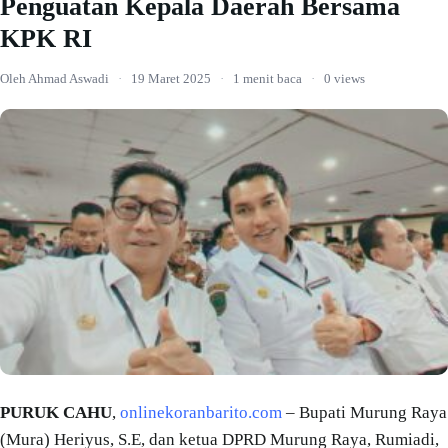
Penguatan Kepala Daerah Bersama
KPK RI
Oleh Ahmad Aswadi
·
19 Maret 2025
·
1 menit baca
·
0 views
PURUK CAHU
,
onlinekoranbarito.com
– Bupati Murung Raya
(Mura) Heriyus, S.E, dan ketua DPRD Murung Raya, Rumiadi,