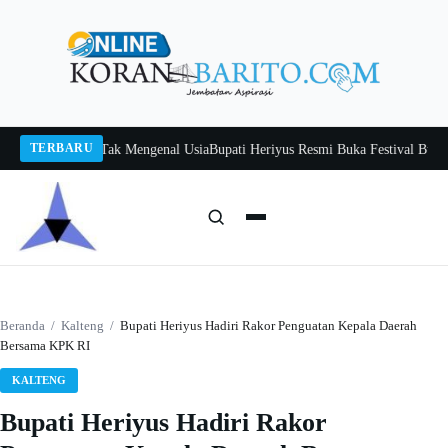
Langsung
ke
konten
TERBARU
tah, Belajar Tak Mengenal Usia
Bupati Heriyus Resmi Buka Festival Budaya T
Cari:
Cari
Beranda
/
Kalteng
/
Bupati Heriyus Hadiri Rakor Penguatan Kepala Daerah
Bersama KPK RI
KALTENG
Bupati Heriyus Hadiri Rakor