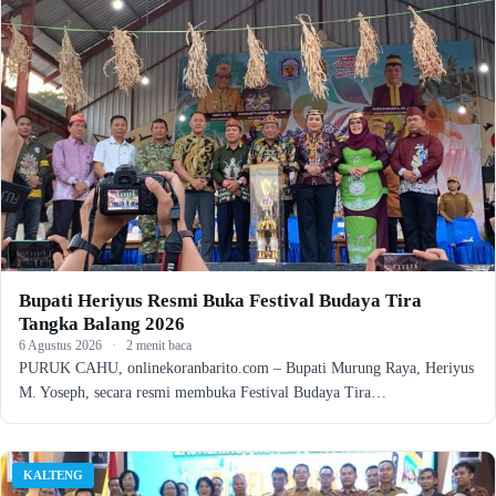
Bupati Heriyus Resmi Buka Festival Budaya Tira
Tangka Balang 2026
6 Agustus 2026
·
2 menit baca
PURUK CAHU, onlinekoranbarito.com – Bupati Murung Raya, Heriyus
M. Yoseph, secara resmi membuka Festival Budaya Tira…
KALTENG