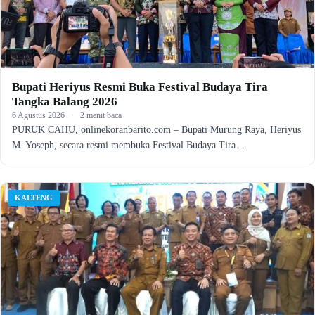
Bupati Heriyus Resmi Buka Festival Budaya Tira
Tangka Balang 2026
6 Agustus 2026
·
2 menit baca
PURUK CAHU, onlinekoranbarito.com – Bupati Murung Raya, Heriyus
M. Yoseph, secara resmi membuka Festival Budaya Tira…
KALTENG