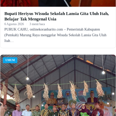
Bupati Heriyus Wisuda Sekolah Lansia Gita Uluh Itah,
Belajar Tak Mengenal Usia
6 Agustus 2026
·
3 menit baca
PURUK CAHU, onlinekoranbarito.com – Pemerintah Kabupaten
(Pemkab) Murung Raya menggelar Wisuda Sekolah Lansia Gita Uluh
Itah…
UMUM