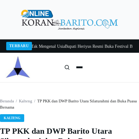
Langsung
ke
konten
TERBARU
tah, Belajar Tak Mengenal Usia
Bupati Heriyus Resmi Buka Festival Budaya Ti
Cari:
Cari
Beranda
/
Kalteng
/
TP PKK dan DWP Barito Utara Silaturahmi dan Buka Puasa
Bersama
KALTENG
TP PKK dan DWP Barito Utara