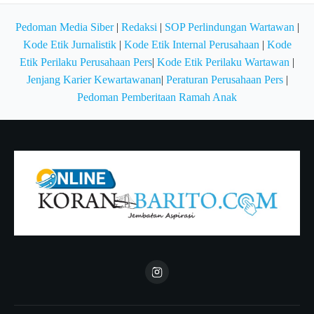
Pedoman Media Siber
|
Redaksi
|
SOP Perlindungan Wartawan
|
Kode Etik Jurnalistik
|
Kode Etik Internal Perusahaan
|
Kode
Etik Perilaku Perusahaan Pers
|
Kode Etik Perilaku Wartawan
|
Jenjang Karier Kewartawanan
|
Peraturan Perusahaan Pers
|
Pedoman Pemberitaan Ramah Anak