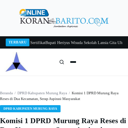
Langsung
ke
konten
TERBARU
erhenti di Sertifikat
Bupati Heriyus Wisuda Sekolah Lansia Gita Uluh Itah, 
Cari:
Cari
Beranda
/
DPRD Kabupaten Murung Raya
/
Komisi 1 DPRD Murung Raya
Reses di Dua Kecamatan, Serap Aspirasi Masyarakat
DPRD KABUPATEN MURUNG RAYA
Komisi 1 DPRD Murung Raya Reses di