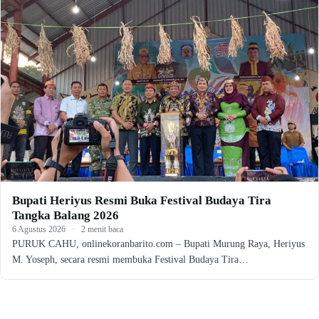
Bupati Heriyus Resmi Buka Festival Budaya Tira
Tangka Balang 2026
6 Agustus 2026
·
2 menit baca
PURUK CAHU, onlinekoranbarito.com – Bupati Murung Raya, Heriyus
M. Yoseph, secara resmi membuka Festival Budaya Tira…