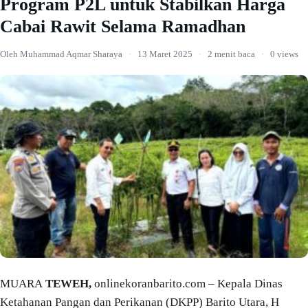
Program P2L untuk Stabilkan Harga
Cabai Rawit Selama Ramadhan
Oleh Muhammad Aqmar Sharaya
·
13 Maret 2025
·
2 menit baca
·
0 views
MUARA
TEWEH,
onlinekoranbarito.com – Kepala Dinas
Ketahanan Pangan dan Perikanan (DKPP) Barito Utara, H