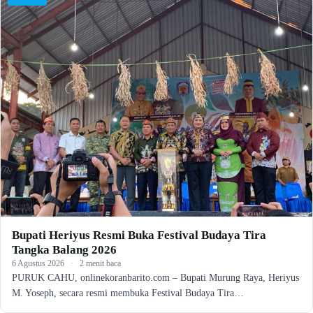
Bupati Heriyus Resmi Buka Festival Budaya Tira
Tangka Balang 2026
6 Agustus 2026
·
2 menit baca
PURUK CAHU, onlinekoranbarito.com – Bupati Murung Raya, Heriyus
M. Yoseph, secara resmi membuka Festival Budaya Tira…