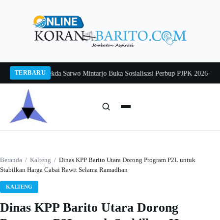
Langsung
ke
konten
TERBARU
ang 2026
Pj Sekda Sarwo Mintarjo Buka Sosialisasi Perbup PJPK 2026–2030
Pet
Cari:
Cari
Beranda
/
Kalteng
/
Dinas KPP Barito Utara Dorong Program P2L untuk
Stabilkan Harga Cabai Rawit Selama Ramadhan
KALTENG
Dinas KPP Barito Utara Dorong