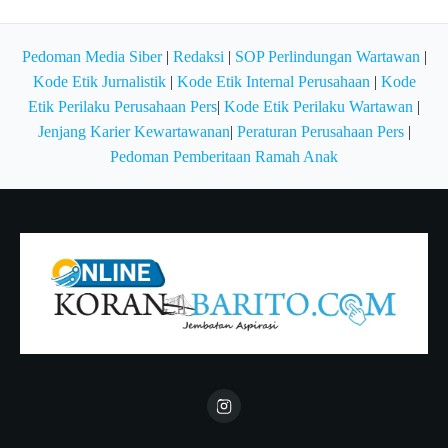
Pedoman Media Siber
|
Redaksi
|
SOP Perlindungan Wartawan
|
Kode Etik Jurnalistik
|
Kode Etik Internal Perusahaan
|
Kode
Etik Perilaku Perusahaan Pers
|
Kode Etik Perilaku Wartawan
|
Jenjang Karier Kewartawanan
|
Peraturan Perusahaan Pers
|
Pedoman Pemberitaan Ramah Anak