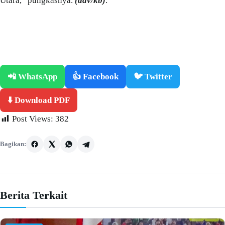
Utara,” pungkasnya.
(adv/kb)
.
📲 WhatsApp
👍 Facebook
🐦 Twitter
⬇️ Download PDF
Post Views:
382
Bagikan:
Berita Terkait