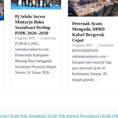
Pj Sekda Sarwo
Mintarjo Buka
Peternak Ayam
Sosialisasi Perbup
Mengadu, DPRD
PJPK 2026–2030
Kalsel Bergerak
6 Agustus 2026
·
2 menit baca
Cepat
PURUK CAHU,
5 Agustus 2026
·
2 menit baca
onlinekoranbarito.com –
BANJARMASIN,
Pemerintah Kabupaten
onlinekoranbarito.com –
Murung Raya menggelar
Harapan baru muncul bagi
Sosialisasi Peraturan Bupati
para peternak ayam di
Nomor 14 Tahun 2026…
Kalimantan Selatan. Di
tengah gejolak…
awan
|
Kode Etik Jurnalistik
|
Kode Etik Internal Perusahaan
|
Kode Etik