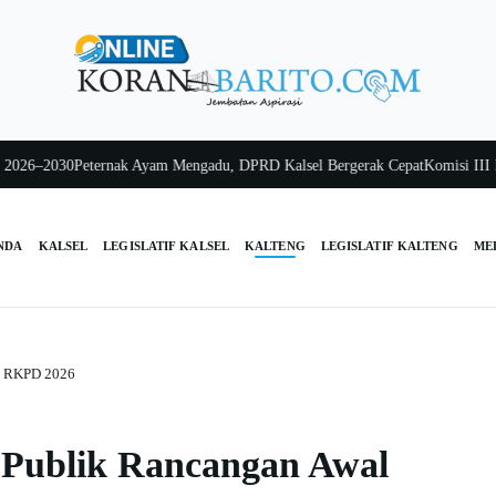
–2030
Peternak Ayam Mengadu, DPRD Kalsel Bergerak Cepat
Komisi III Kalsel
NDA
KALSEL
LEGISLATIF KALSEL
KALTENG
LEGISLATIF KALTENG
ME
al RKPD 2026
i Publik Rancangan Awal