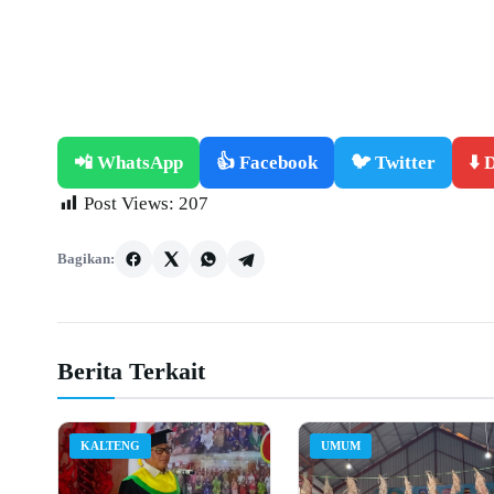
📲 WhatsApp
👍 Facebook
🐦 Twitter
⬇️
Post Views:
207
Bagikan:
Berita Terkait
KALTENG
UMUM