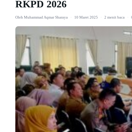
RKPD 2026
Oleh Muhammad Aqmar Sharaya
·
10 Maret 2025
·
2 menit baca
·