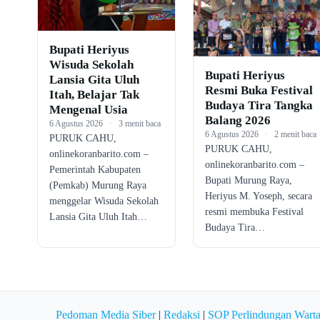
Bupati Heriyus
Wisuda Sekolah
Bupati Heriyus
Lansia Gita Uluh
Resmi Buka Festival
Itah, Belajar Tak
Budaya Tira Tangka
Mengenal Usia
Balang 2026
6 Agustus 2026
·
3 menit baca
6 Agustus 2026
·
2 menit baca
PURUK CAHU,
PURUK CAHU,
onlinekoranbarito.com –
onlinekoranbarito.com –
Pemerintah Kabupaten
Bupati Murung Raya,
(Pemkab) Murung Raya
Heriyus M. Yoseph, secara
menggelar Wisuda Sekolah
resmi membuka Festival
Lansia Gita Uluh Itah…
Budaya Tira…
Pedoman Media Siber
|
Redaksi
|
SOP Perlindungan Wart