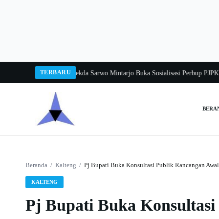
Langsung
ke
konten
TERBARU
gka Balang 2026
Pj Sekda Sarwo Mintarjo Buka Sosialisasi Perbup PJPK 2026
BERA
Cari:
Beranda
/
Kalteng
/
Pj Bupati Buka Konsultasi Publik Rancangan Aw
KALTENG
Pj Bupati Buka Konsultas