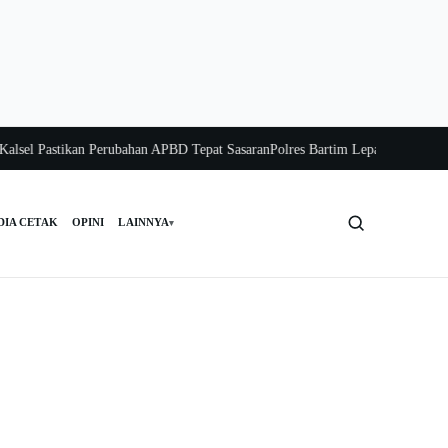
 Pastikan Perubahan APBD Tepat Sasaran
Polres Bartim Lepas Bakti Sosial unt
DIA CETAK
OPINI
LAINNYA
▾
Cari