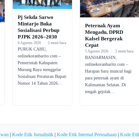
Pj Sekda Sarwo
Mintarjo Buka
Peternak Ayam
Sosialisasi Perbup
Mengadu, DPRD
PJPK 2026–2030
Kalsel Bergerak
6 Agustus 2026
·
2 menit baca
Cepat
PURUK CAHU,
5 Agustus 2026
·
2 menit baca
onlinekoranbarito.com –
BANJARMASIN,
Pemerintah Kabupaten
onlinekoranbarito.com –
Murung Raya menggelar
Harapan baru muncul bagi
Sosialisasi Peraturan Bupati
para peternak ayam di
Nomor 14 Tahun 2026…
Kalimantan Selatan. Di
tengah gejolak…
awan
|
Kode Etik Jurnalistik
|
Kode Etik Internal Perusahaan
|
Kode Etik