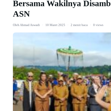
Bersama Wakilnya Disamb
ASN
Oleh Ahmad Aswadi
·
10 Maret 2025
·
2 menit baca
·
0 views