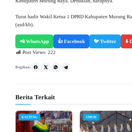
Kabupaten Murung Raya. Demikian, harapnya.
Turut hadir Wakil Ketua 1 DPRD Kabupaten Murung Ra
(asd/kb).
📲 WhatsApp
👍 Facebook
🐦 Twitter
⬇️
Post Views:
222
Bagikan:
Berita Terkait
KALTENG
UMUM