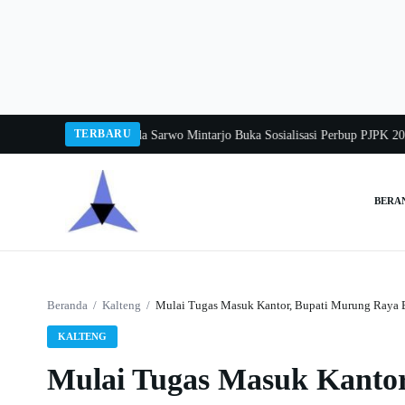
Langsung
ke
konten
TERBARU
ka Balang 2026
Pj Sekda Sarwo Mintarjo Buka Sosialisasi Perbup PJPK 2026–2
BERA
Cari:
Beranda
/
Kalteng
/
Mulai Tugas Masuk Kantor, Bupati Murung Raya 
KALTENG
Mulai Tugas Masuk Kanto