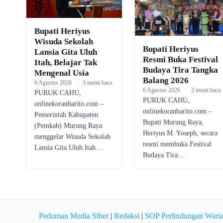
Bupati Heriyus
Wisuda Sekolah
Bupati Heriyus
Lansia Gita Uluh
Resmi Buka Festival
Itah, Belajar Tak
Budaya Tira Tangka
Mengenal Usia
Balang 2026
6 Agustus 2026
·
3 menit baca
6 Agustus 2026
·
2 menit baca
PURUK CAHU,
PURUK CAHU,
onlinekoranbarito.com –
onlinekoranbarito.com –
Pemerintah Kabupaten
Bupati Murung Raya,
(Pemkab) Murung Raya
Heriyus M. Yoseph, secara
menggelar Wisuda Sekolah
resmi membuka Festival
Lansia Gita Uluh Itah…
Budaya Tira…
Pedoman Media Siber
|
Redaksi
|
SOP Perlindungan Wart