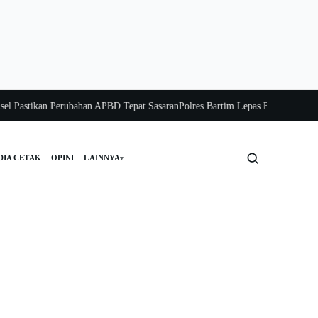
Pastikan Perubahan APBD Tepat Sasaran
Polres Bartim Lepas Bakti Sosial untu
DIA CETAK
OPINI
LAINNYA
▾
Cari