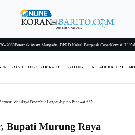
030
Peternak Ayam Mengadu, DPRD Kalsel Bergerak Cepat
Komisi III Kalsel 
NDA
KALSEL
LEGISLATIF KALSEL
KALTENG
LEGISLATIF KALTENG
ME
Bersama Wakilnya Disambut Hangat Jajaran Pegawai ASN
r, Bupati Murung Raya