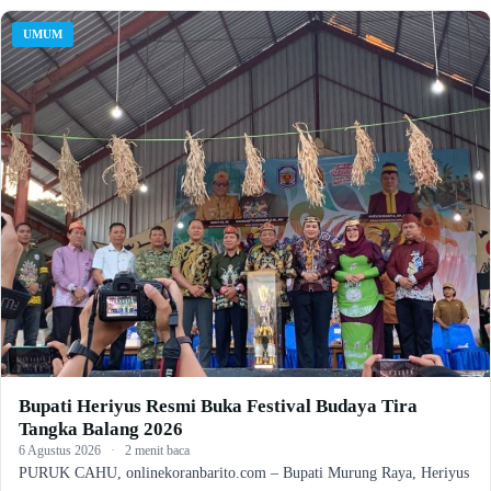
UMUM
Bupati Heriyus Resmi Buka Festival Budaya Tira
Tangka Balang 2026
6 Agustus 2026
·
2 menit baca
PURUK CAHU, onlinekoranbarito.com – Bupati Murung Raya, Heriyus