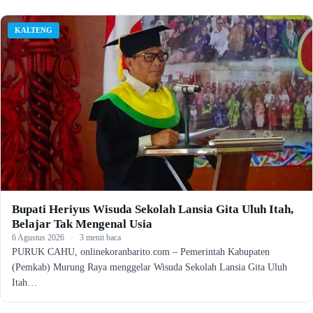
KALTENG
Bupati Heriyus Wisuda Sekolah Lansia Gita Uluh Itah,
Belajar Tak Mengenal Usia
6 Agustus 2026
·
3 menit baca
PURUK CAHU, onlinekoranbarito.com – Pemerintah Kabupaten
(Pemkab) Murung Raya menggelar Wisuda Sekolah Lansia Gita Uluh
Itah…