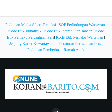
Pedoman Media Siber
|
Redaksi
|
SOP Perlindungan Wartawan
|
Kode Etik Jurnalistik
|
Kode Etik Internal Perusahaan
|
Kode
Etik Perilaku Perusahaan Pers
|
Kode Etik Perilaku Wartawan
|
Jenjang Karier Kewartawanan
|
Peraturan Perusahaan Pers
|
Pedoman Pemberitaan Ramah Anak