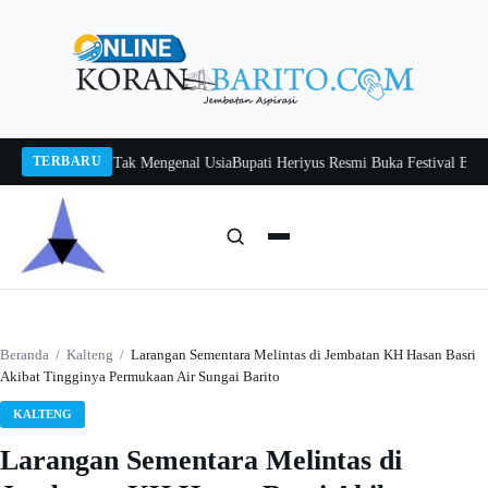
Langsung
ke
konten
TERBARU
Itah, Belajar Tak Mengenal Usia
Bupati Heriyus Resmi Buka Festival Budaya T
Cari:
Cari
Beranda
/
Kalteng
/
Larangan Sementara Melintas di Jembatan KH Hasan Basri
Akibat Tingginya Permukaan Air Sungai Barito
KALTENG
Larangan Sementara Melintas di