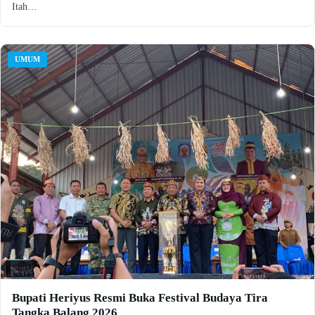
Itah…
UMUM
Bupati Heriyus Resmi Buka Festival Budaya Tira
Tangka Balang 2026