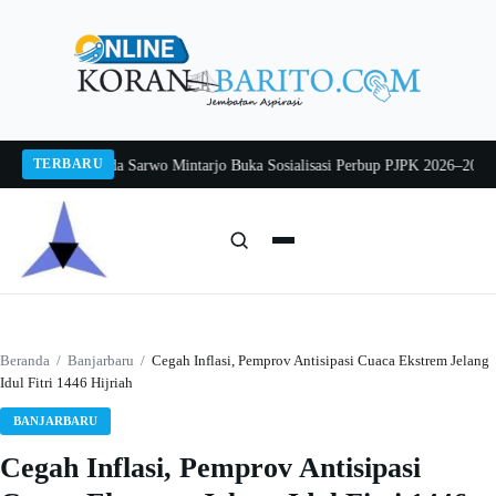
Langsung
ke
konten
TERBARU
 2026
Pj Sekda Sarwo Mintarjo Buka Sosialisasi Perbup PJPK 2026–2030
Petern
Cari:
Cari
Beranda
/
Banjarbaru
/
Cegah Inflasi, Pemprov Antisipasi Cuaca Ekstrem Jelang
Idul Fitri 1446 Hijriah
BANJARBARU
Cegah Inflasi, Pemprov Antisipasi