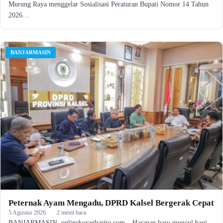
Murung Raya menggelar Sosialisasi Peraturan Bupati Nomor 14 Tahun
2026…
BANJARMASIN
Peternak Ayam Mengadu, DPRD Kalsel Bergerak Cepat
5 Agustus 2026
·
2 menit baca
BANJARMASIN, onlinekoranbarito.com – Harapan baru muncul bagi