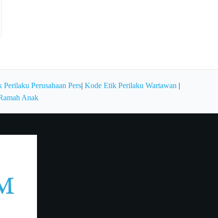
 Perilaku Perusahaan Pers
|
Kode Etik Perilaku Wartawan
|
 Ramah Anak