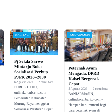
KALTENG
BANJARMASIN
Pj Sekda Sarwo
Mintarjo Buka
Peternak Ayam
Sosialisasi Perbup
Mengadu, DPRD
PJPK 2026–2030
Kalsel Bergerak
6 Agustus 2026
·
2 menit baca
Cepat
PURUK CAHU,
5 Agustus 2026
·
2 menit baca
onlinekoranbarito.com –
BANJARMASIN,
Pemerintah Kabupaten
onlinekoranbarito.com –
Murung Raya menggelar
Harapan baru muncul bagi
Sosialisasi Peraturan Bupati
para peternak ayam di