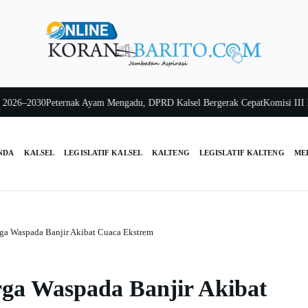
6–2030
Peternak Ayam Mengadu, DPRD Kalsel Bergerak Cepat
Komisi III Kalse
NDA
KALSEL
LEGISLATIF KALSEL
KALTENG
LEGISLATIF KALTENG
ME
a Waspada Banjir Akibat Cuaca Ekstrem
ga Waspada Banjir Akibat