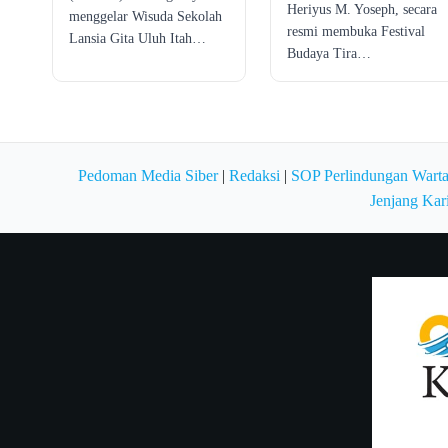
Heriyus M. Yoseph, secara
menggelar Wisuda Sekolah
resmi membuka Festival
Lansia Gita Uluh Itah…
Budaya Tira…
Pedoman Media Siber
|
Redaksi
|
SOP Perlindungan Wart
Jenjang Kar