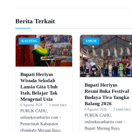
Berita Terkait
KALTENG
UMUM
Bupati Heriyus
Wisuda Sekolah
Bupati Heriyus
Lansia Gita Uluh
Resmi Buka Festival
Itah, Belajar Tak
Budaya Tira Tangka
Mengenal Usia
Balang 2026
6 Agustus 2026
·
3 menit baca
6 Agustus 2026
·
2 menit baca
PURUK CAHU,
PURUK CAHU,
onlinekoranbarito.com –
onlinekoranbarito.com –
Pemerintah Kabupaten
Bupati Murung Raya,
(Pemkab) Murung Raya