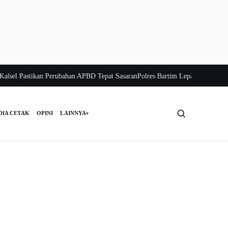
l Pastikan Perubahan APBD Tepat Sasaran
Polres Bartim Lepas Bakti Sosial un
DIA CETAK
OPINI
LAINNYA
▾
Cari