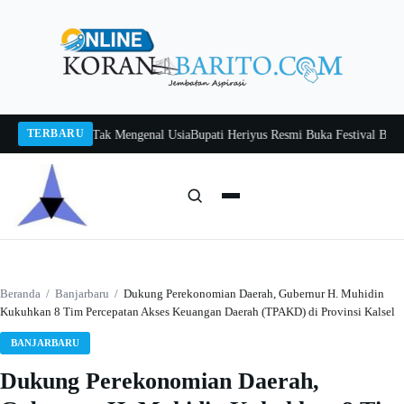
Langsung
ke
konten
TERBARU
tah, Belajar Tak Mengenal Usia
Bupati Heriyus Resmi Buka Festival Budaya Ti
Cari:
Cari
Beranda
/
Banjarbaru
/
Dukung Perekonomian Daerah, Gubernur H. Muhidin
Kukuhkan 8 Tim Percepatan Akses Keuangan Daerah (TPAKD) di Provinsi Kalsel
BANJARBARU
Dukung Perekonomian Daerah,