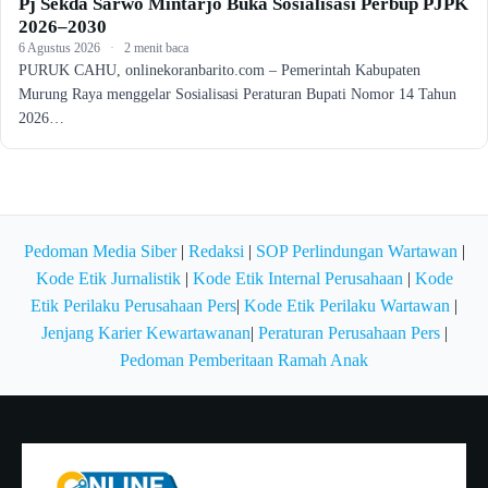
Pj Sekda Sarwo Mintarjo Buka Sosialisasi Perbup PJPK
2026–2030
6 Agustus 2026
·
2 menit baca
PURUK CAHU, onlinekoranbarito.com – Pemerintah Kabupaten
Murung Raya menggelar Sosialisasi Peraturan Bupati Nomor 14 Tahun
2026…
Pedoman Media Siber
|
Redaksi
|
SOP Perlindungan Wartawan
|
Kode Etik Jurnalistik
|
Kode Etik Internal Perusahaan
|
Kode
Etik Perilaku Perusahaan Pers
|
Kode Etik Perilaku Wartawan
|
Jenjang Karier Kewartawanan
|
Peraturan Perusahaan Pers
|
Pedoman Pemberitaan Ramah Anak