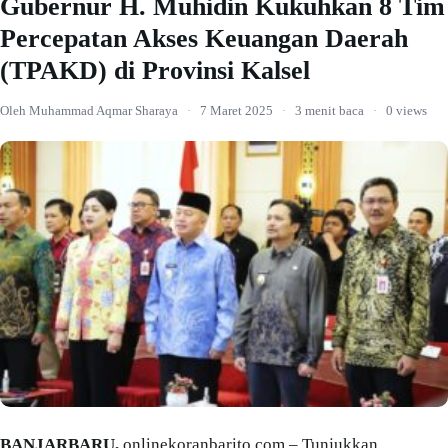
Gubernur H. Muhidin Kukuhkan 8 Tim
Percepatan Akses Keuangan Daerah
(TPAKD) di Provinsi Kalsel
Oleh Muhammad Aqmar Sharaya
·
7 Maret 2025
·
3 menit baca
·
0 views
BANJARBARU,
onlinekoranbarito.com – Tunjukkan