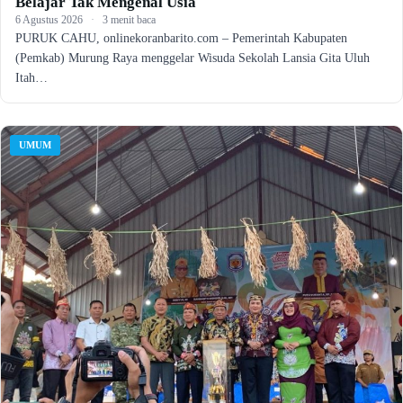
Belajar Tak Mengenal Usia
6 Agustus 2026
·
3 menit baca
PURUK CAHU, onlinekoranbarito.com – Pemerintah Kabupaten
(Pemkab) Murung Raya menggelar Wisuda Sekolah Lansia Gita Uluh
Itah…
UMUM