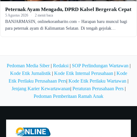
Peternak Ayam Mengadu, DPRD Kalsel Bergerak Cepat
5 Agustus 2026
·
2 menit baca
BANJARMASIN, onlinekoranbarito.com – Harapan baru muncul bagi
para peternak ayam di Kalimantan Selatan. Di tengah gejolak…
Pedoman Media Siber
|
Redaksi
|
SOP Perlindungan Wartawan
|
Kode Etik Jurnalistik
|
Kode Etik Internal Perusahaan
|
Kode
Etik Perilaku Perusahaan Pers
|
Kode Etik Perilaku Wartawan
|
Jenjang Karier Kewartawanan
|
Peraturan Perusahaan Pers
|
Pedoman Pemberitaan Ramah Anak