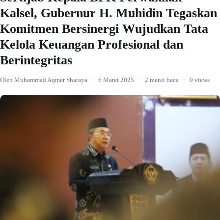
Kalsel, Gubernur H. Muhidin Tegaskan
Komitmen Bersinergi Wujudkan Tata
Kelola Keuangan Profesional dan
Berintegritas
Oleh Muhammad Aqmar Sharaya
·
6 Maret 2025
·
2 menit baca
·
0 views