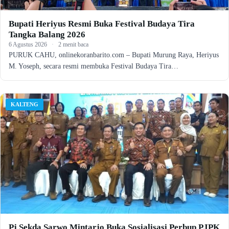
Bupati Heriyus Resmi Buka Festival Budaya Tira
Tangka Balang 2026
6 Agustus 2026
·
2 menit baca
PURUK CAHU, onlinekoranbarito.com – Bupati Murung Raya, Heriyus
M. Yoseph, secara resmi membuka Festival Budaya Tira…
KALTENG
Pj Sekda Sarwo Mintarjo Buka Sosialisasi Perbup PJPK