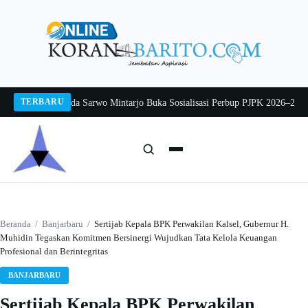
Langsung
ke
konten
TERBARU
g 2026
Pj Sekda Sarwo Mintarjo Buka Sosialisasi Perbup PJPK 2026–2030
Pete
Cari:
Cari
Beranda
/
Banjarbaru
/
Sertijab Kepala BPK Perwakilan Kalsel, Gubernur H.
Muhidin Tegaskan Komitmen Bersinergi Wujudkan Tata Kelola Keuangan
Profesional dan Berintegritas
BANJARBARU
Sertijab Kepala BPK Perwakilan