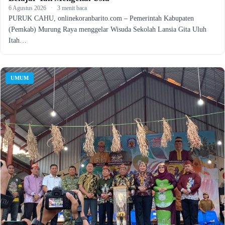
6 Agustus 2026
·
3 menit baca
PURUK CAHU, onlinekoranbarito.com – Pemerintah Kabupaten
(Pemkab) Murung Raya menggelar Wisuda Sekolah Lansia Gita Uluh
Itah…
UMUM