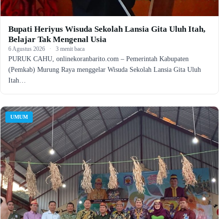
Bupati Heriyus Wisuda Sekolah Lansia Gita Uluh Itah,
Belajar Tak Mengenal Usia
6 Agustus 2026
·
3 menit baca
PURUK CAHU, onlinekoranbarito.com – Pemerintah Kabupaten
(Pemkab) Murung Raya menggelar Wisuda Sekolah Lansia Gita Uluh
Itah…
UMUM