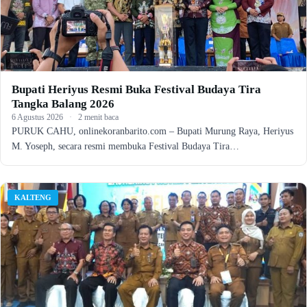
Bupati Heriyus Resmi Buka Festival Budaya Tira
Tangka Balang 2026
6 Agustus 2026
·
2 menit baca
PURUK CAHU, onlinekoranbarito.com – Bupati Murung Raya, Heriyus
M. Yoseph, secara resmi membuka Festival Budaya Tira…
KALTENG