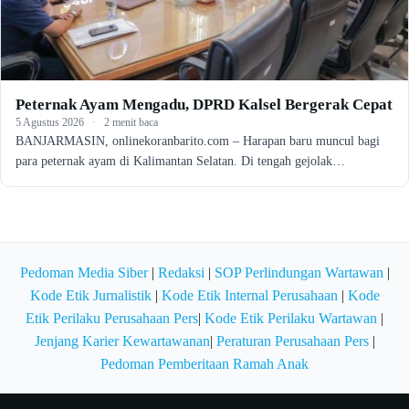
Peternak Ayam Mengadu, DPRD Kalsel Bergerak Cepat
5 Agustus 2026
·
2 menit baca
BANJARMASIN, onlinekoranbarito.com – Harapan baru muncul bagi
para peternak ayam di Kalimantan Selatan. Di tengah gejolak…
Pedoman Media Siber
|
Redaksi
|
SOP Perlindungan Wartawan
|
Kode Etik Jurnalistik
|
Kode Etik Internal Perusahaan
|
Kode
Etik Perilaku Perusahaan Pers
|
Kode Etik Perilaku Wartawan
|
Jenjang Karier Kewartawanan
|
Peraturan Perusahaan Pers
|
Pedoman Pemberitaan Ramah Anak