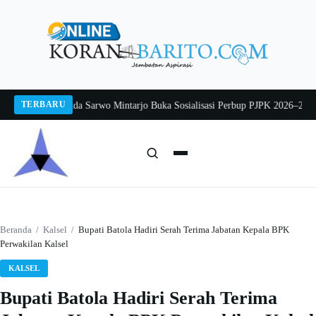
Langsung
ke
konten
TERBARU
g 2026
Pj Sekda Sarwo Mintarjo Buka Sosialisasi Perbup PJPK 2026–2030
Pete
Cari:
Cari
Beranda
/
Kalsel
/
Bupati Batola Hadiri Serah Terima Jabatan Kepala BPK
Perwakilan Kalsel
KALSEL
Bupati Batola Hadiri Serah Terima