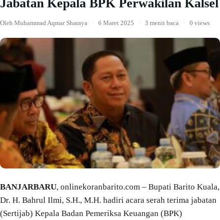
Jabatan Kepala BPK Perwakilan Kalsel
Oleh Muhammad Aqmar Sharaya
·
6 Maret 2025
·
3 menit baca
·
0 views
BANJARBARU
, onlinekoranbarito.com – Bupati Barito Kuala,
Dr. H. Bahrul Ilmi, S.H., M.H. hadiri acara serah terima jabatan
(Sertijab) Kepala Badan Pemeriksa Keuangan (BPK)