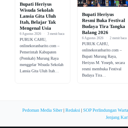
Bupati Heriyus
Wisuda Sekolah
Bupati Heriyus
Lansia Gita Uluh
Resmi Buka Festival
Itah, Belajar Tak
Budaya Tira Tangka
Mengenal Usia
Balang 2026
6 Agustus 2026
·
3 menit baca
6 Agustus 2026
·
2 menit baca
PURUK CAHU,
PURUK CAHU,
onlinekoranbarito.com –
onlinekoranbarito.com –
Pemerintah Kabupaten
Bupati Murung Raya,
(Pemkab) Murung Raya
Heriyus M. Yoseph, secara
menggelar Wisuda Sekolah
resmi membuka Festival
Lansia Gita Uluh Itah…
Budaya Tira…
Pedoman Media Siber
|
Redaksi
|
SOP Perlindungan Wart
Jenjang Kar