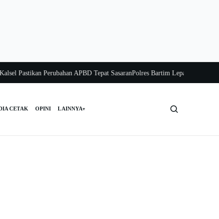
 Pastikan Perubahan APBD Tepat Sasaran
Polres Bartim Lepas Bakti Sosial unt
DIA CETAK
OPINI
LAINNYA
▾
Cari