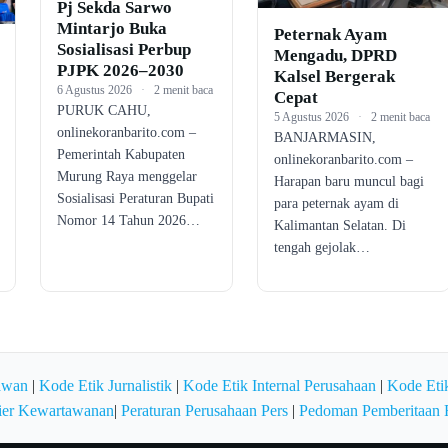
Pj Sekda Sarwo
Mintarjo Buka
Peternak Ayam
Sosialisasi Perbup
Mengadu, DPRD
PJPK 2026–2030
Kalsel Bergerak
6 Agustus 2026
·
2 menit baca
Cepat
PURUK CAHU,
5 Agustus 2026
·
2 menit baca
onlinekoranbarito.com –
BANJARMASIN,
Pemerintah Kabupaten
onlinekoranbarito.com –
Murung Raya menggelar
Harapan baru muncul bagi
Sosialisasi Peraturan Bupati
para peternak ayam di
Nomor 14 Tahun 2026…
Kalimantan Selatan. Di
tengah gejolak…
awan
|
Kode Etik Jurnalistik
|
Kode Etik Internal Perusahaan
|
Kode Etik
ier Kewartawanan
|
Peraturan Perusahaan Pers
|
Pedoman Pemberitaan