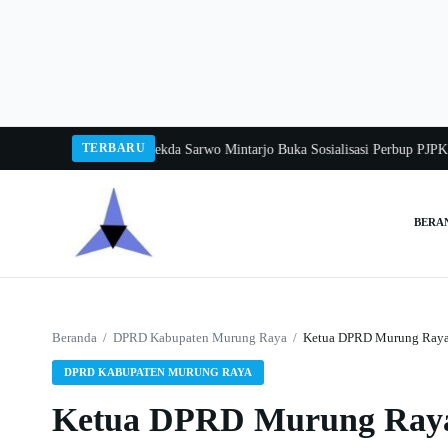
Langsung
ke
konten
TERBARU
ngka Balang 2026
Pj Sekda Sarwo Mintarjo Buka Sosialisasi Perbup PJPK 2026
BERA
Cari:
Beranda
/
DPRD Kabupaten Murung Raya
/
Ketua DPRD Murung Raya 
DPRD KABUPATEN MURUNG RAYA
Ketua DPRD Murung Raya