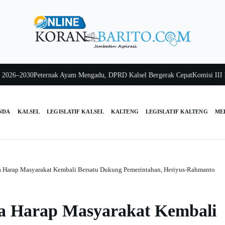
–2030
Peternak Ayam Mengadu, DPRD Kalsel Bergerak Cepat
Komisi III Kalsel
NDA
KALSEL
LEGISLATIF KALSEL
KALTENG
LEGISLATIF KALTENG
ME
Harap Masyarakat Kembali Bersatu Dukung Pemerintahan, Heriyus-Rahmanto
 Harap Masyarakat Kembali