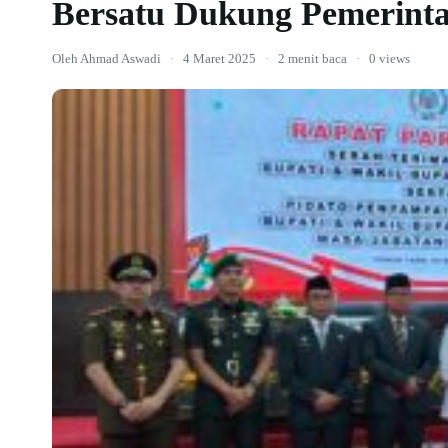
Bersatu Dukung Pemerint
Oleh Ahmad Aswadi
·
4 Maret 2025
·
2 menit baca
·
0 views