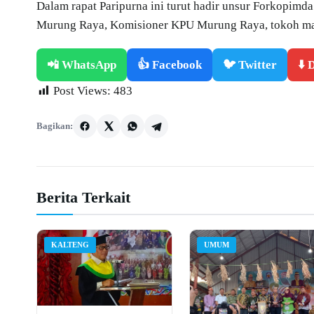
Dalam rapat Paripurna ini turut hadir unsur Forkopim
Murung Raya, Komisioner KPU Murung Raya, tokoh masy
📲 WhatsApp
👍 Facebook
🐦 Twitter
⬇️
Post Views:
483
Bagikan:
Berita Terkait
KALTENG
UMUM