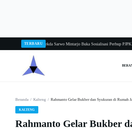
Langsung
ke
konten
TERBARU
ngka Balang 2026
Pj Sekda Sarwo Mintarjo Buka Sosialisasi Perbup PJPK 2026
BERA
Cari:
Beranda
/
Kalteng
/
Rahmanto Gelar Bukber dan Syukuran di Rumah J
KALTENG
Rahmanto Gelar Bukber d