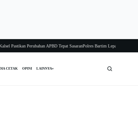
l Pastikan Perubahan APBD Tepat Sasaran
Polres Bartim Lepas Bakti Sosial unt
DIA CETAK
OPINI
LAINNYA
▾
Cari