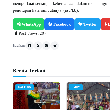
memperkuat semangat kebersamaan dalam membangun Mu
penutupan kata sambutanya. (asd/kb).
📲 WhatsApp
👍 Facebook
🐦 Twitter
⬇️
Post Views:
207
Bagikan:
Berita Terkait
KALTENG
UMUM