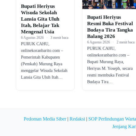
Bupati Heriyus
Wisuda Sekolah
Bupati Heriyus
Lansia Gita Uluh
Resmi Buka Festival
Itah, Belajar Tak
Budaya Tira Tangka
Mengenal Usia
Balang 2026
6 Agustus 2026
·
3 menit baca
6 Agustus 2026
·
2 menit baca
PURUK CAHU,
PURUK CAHU,
onlinekoranbarito.com –
onlinekoranbarito.com –
Pemerintah Kabupaten
Bupati Murung Raya,
(Pemkab) Murung Raya
Heriyus M. Yoseph, secara
menggelar Wisuda Sekolah
resmi membuka Festival
Lansia Gita Uluh Itah…
Budaya Tira…
Pedoman Media Siber
|
Redaksi
|
SOP Perlindungan Wart
Jenjang Kar