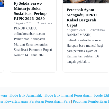
Pj Sekda Sarwo
Mintarjo Buka
Peternak Ayam
Sosialisasi Perbup
Mengadu, DPRD
PJPK 2026–2030
Kalsel Bergerak
6 Agustus 2026
·
2 menit baca
Cepat
PURUK CAHU,
5 Agustus 2026
·
2 menit baca
onlinekoranbarito.com –
BANJARMASIN,
Pemerintah Kabupaten
onlinekoranbarito.com –
Murung Raya menggelar
Harapan baru muncul bagi
Sosialisasi Peraturan Bupati
para peternak ayam di
Nomor 14 Tahun 2026…
Kalimantan Selatan. Di
tengah gejolak…
awan
|
Kode Etik Jurnalistik
|
Kode Etik Internal Perusahaan
|
Kode Etik
ier Kewartawanan
|
Peraturan Perusahaan Pers
|
Pedoman Pemberitaan