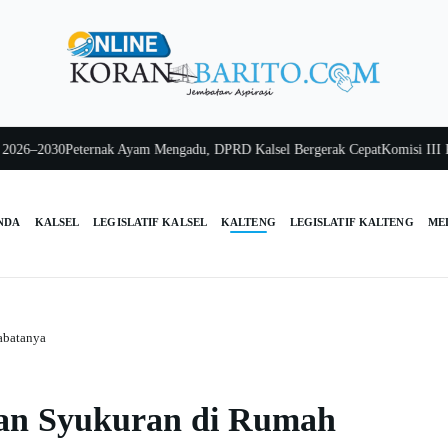
–2030
Peternak Ayam Mengadu, DPRD Kalsel Bergerak Cepat
Komisi III Kalse
NDA
KALSEL
LEGISLATIF KALSEL
KALTENG
LEGISLATIF KALTENG
ME
abatanya
an Syukuran di Rumah