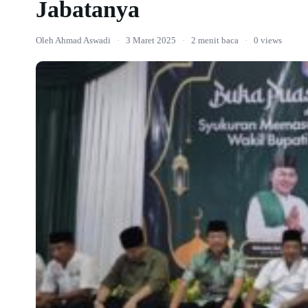
Jabatanya
Oleh Ahmad Aswadi
·
3 Maret 2025
·
2 menit baca
·
0 views