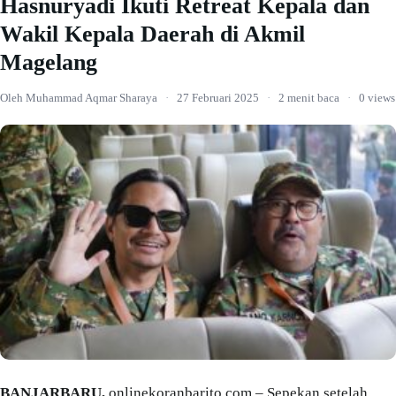
Hasnuryadi Ikuti Retreat Kepala dan
Wakil Kepala Daerah di Akmil
Magelang
Oleh Muhammad Aqmar Sharaya
·
27 Februari 2025
·
2 menit baca
·
0 views
BANJARBARU,
onlinekoranbarito.com – Sepekan setelah