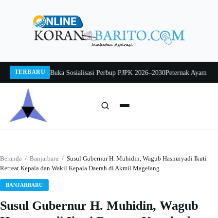
Langsung
ke
konten
TERBARU
wo Mintarjo Buka Sosialisasi Perbup PJPK 2026–2030
Peternak Ayam Mengadu
Cari:
Cari
Beranda
/
Banjarbaru
/
Susul Gubernur H. Muhidin, Wagub Hasnuryadi Ikuti
Retreat Kepala dan Wakil Kepala Daerah di Akmil Magelang
BANJARBARU
Susul Gubernur H. Muhidin, Wagub