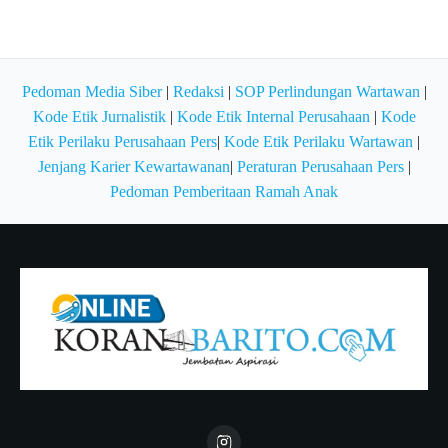
Pedoman Media Siber
|
Redaksi
|
SOP Perlindungan Wartawan
|
Kode Etik Jurnalistik
|
Kode Etik Internal Perusahaan
|
Kode
Etik Perilaku Perusahaan Pers
|
Kode Etik Perilaku Wartawan
|
Jenjang Karier Kewartawanan
|
Peraturan Perusahaan Pers
|
Pedoman Pemberitaan Ramah Anak