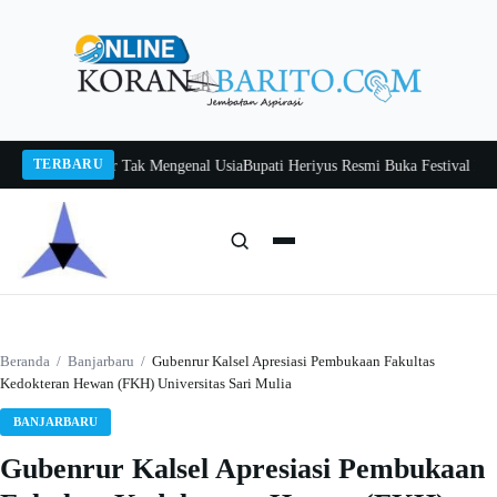
Langsung
ke
konten
TERBARU
 Itah, Belajar Tak Mengenal Usia
Bupati Heriyus Resmi Buka Festival Budaya 
Cari:
Cari
Beranda
/
Banjarbaru
/
Gubenrur Kalsel Apresiasi Pembukaan Fakultas
Kedokteran Hewan (FKH) Universitas Sari Mulia
BANJARBARU
Gubenrur Kalsel Apresiasi Pembukaan