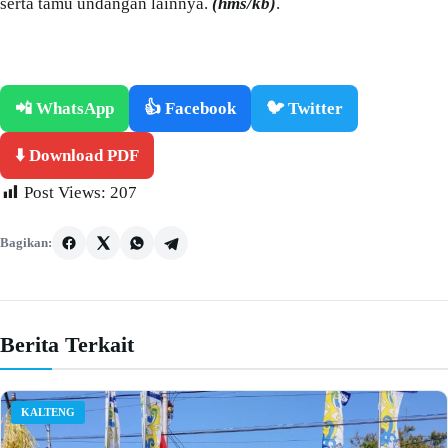
serta tamu undangan lainnya.
(hms/kb)
.
📲 WhatsApp
👍 Facebook
🐦 Twitter
⬇️ Download PDF
Post Views:
207
Bagikan:
Berita Terkait
KALTENG