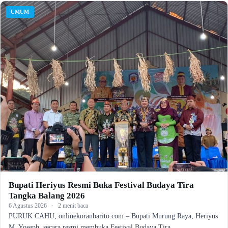
UMUM
Bupati Heriyus Resmi Buka Festival Budaya Tira
Tangka Balang 2026
6 Agustus 2026
·
2 menit baca
PURUK CAHU, onlinekoranbarito.com – Bupati Murung Raya, Heriyus
M. Yoseph, secara resmi membuka Festival Budaya Tira…