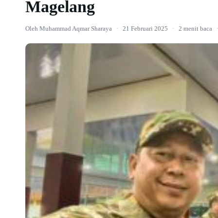
Magelang
Oleh Muhammad Aqmar Sharaya
·
21 Februari 2025
·
2 menit baca