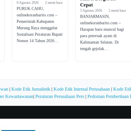
6 Agustus 2026
·
2 menit baca
Cepat
PURUK CAHU,
5 Agustus 2026
·
2 menit baca
onlinekoranbarito.com –
BANJARMASIN,
Pemerintah Kabupaten
onlinekoranbarito.com –
Murung Raya menggelar
Harapan baru muncul bagi
Sosialisasi Peraturan Bupati
para peternak ayam di
Nomor 14 Tahun 2026…
Kalimantan Selatan. Di
tengah gejolak…
awan
|
Kode Etik Jurnalistik
|
Kode Etik Internal Perusahaan
|
Kode Etik
ier Kewartawanan
|
Peraturan Perusahaan Pers
|
Pedoman Pemberitaan