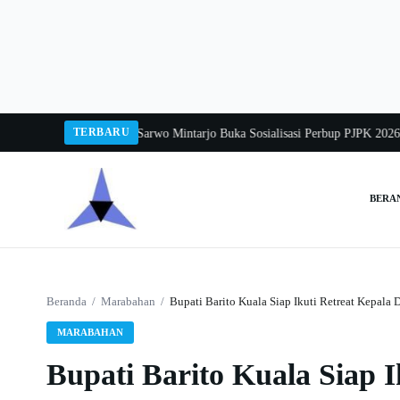
Langsung
ke
konten
TERBARU
Balang 2026
Pj Sekda Sarwo Mintarjo Buka Sosialisasi Perbup PJPK 2026–2030
BERA
Cari:
Beranda
/
Marabahan
/
Bupati Barito Kuala Siap Ikuti Retreat Kepala
MARABAHAN
Bupati Barito Kuala Siap I