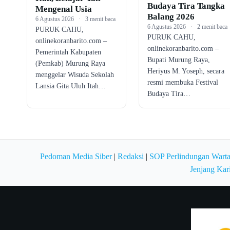
Budaya Tira Tangka
Mengenal Usia
Balang 2026
6 Agustus 2026
·
3 menit baca
6 Agustus 2026
·
2 menit baca
PURUK CAHU,
PURUK CAHU,
onlinekoranbarito.com –
onlinekoranbarito.com –
Pemerintah Kabupaten
Bupati Murung Raya,
(Pemkab) Murung Raya
Heriyus M. Yoseph, secara
menggelar Wisuda Sekolah
resmi membuka Festival
Lansia Gita Uluh Itah…
Budaya Tira…
Pedoman Media Siber
|
Redaksi
|
SOP Perlindungan Wart
Jenjang Kar