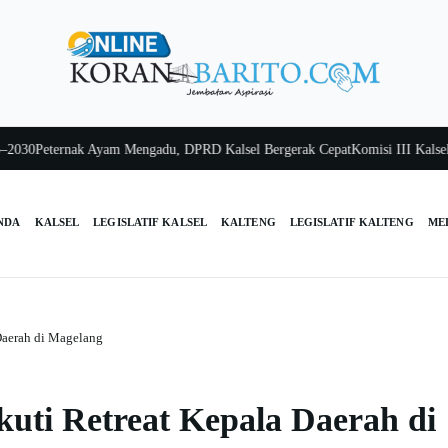
Peternak Ayam Mengadu, DPRD Kalsel Bergerak Cepat
Komisi III Kalsel Pas
NDA
KALSEL
LEGISLATIF KALSEL
KALTENG
LEGISLATIF KALTENG
ME
 Daerah di Magelang
kuti Retreat Kepala Daerah di