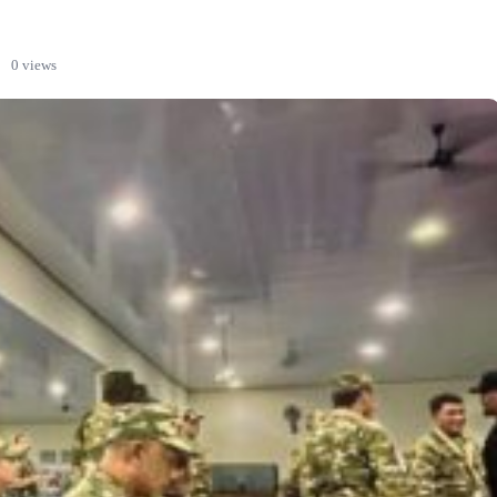
·
0 views