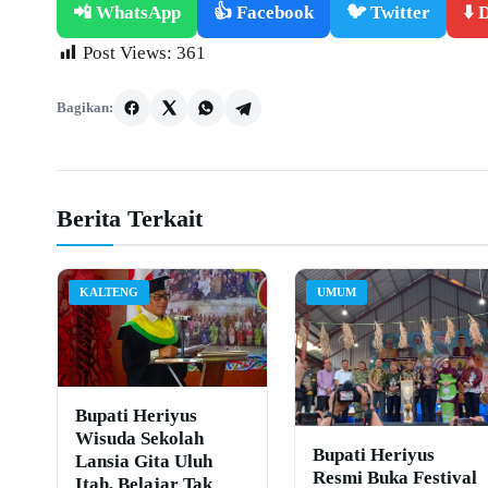
📲 WhatsApp
👍 Facebook
🐦 Twitter
⬇️
Post Views:
361
Bagikan:
Berita Terkait
KALTENG
UMUM
Bupati Heriyus
Wisuda Sekolah
Bupati Heriyus
Lansia Gita Uluh
Resmi Buka Festival
Itah, Belajar Tak