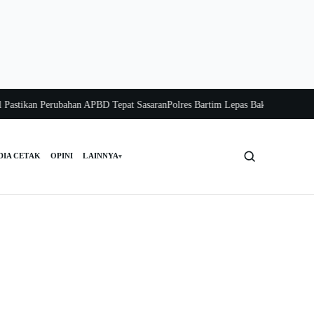
tikan Perubahan APBD Tepat Sasaran
Polres Bartim Lepas Bakti Sosial untuk Wa
DIA CETAK
OPINI
LAINNYA
▾
Cari