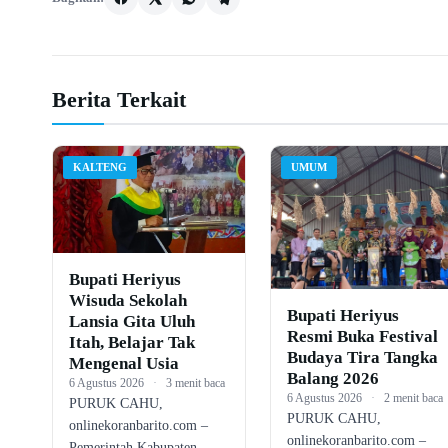
Berita Terkait
KALTENG
UMUM
Bupati Heriyus
Wisuda Sekolah
Bupati Heriyus
Lansia Gita Uluh
Resmi Buka Festival
Itah, Belajar Tak
Budaya Tira Tangka
Mengenal Usia
Balang 2026
6 Agustus 2026
·
3 menit baca
6 Agustus 2026
·
2 menit baca
PURUK CAHU,
PURUK CAHU,
onlinekoranbarito.com –
onlinekoranbarito.com –
Pemerintah Kabupaten