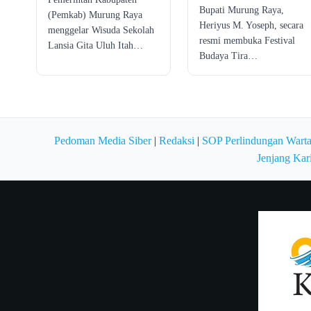
Bupati Murung Raya,
(Pemkab) Murung Raya
Heriyus M. Yoseph, secara
menggelar Wisuda Sekolah
resmi membuka Festival
Lansia Gita Uluh Itah…
Budaya Tira…
Pedoman Media Siber
|
Redaksi
|
SOP Perlindungan Wart
Jenjang Kar