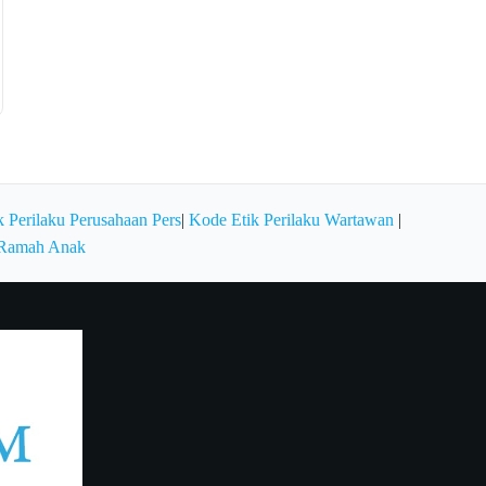
 Perilaku Perusahaan Pers
|
Kode Etik Perilaku Wartawan
|
 Ramah Anak