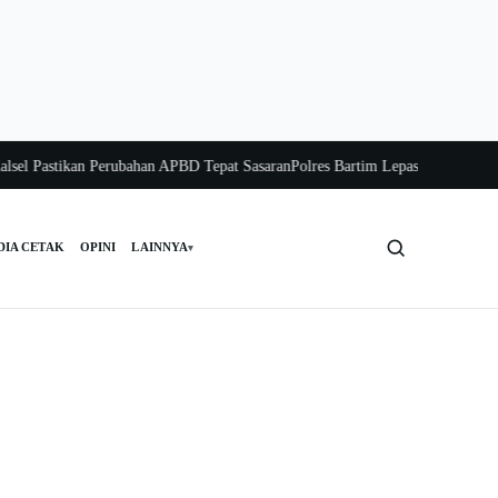
Pastikan Perubahan APBD Tepat Sasaran
Polres Bartim Lepas Bakti Sosial untuk
DIA CETAK
OPINI
LAINNYA
▾
Cari