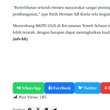
“Keterlibatan seluruh elemen masyarakat sangat pent
pembangunan,” ujar Patih Herman AB disela sela kegi
Musrenbang RKPD 2026 di Kecamatan Teweh Selatan i
lebih terarah, dengan harapan dapat meningkatkan kuali
(adv/kb)
.
📲 WhatsApp
👍 Facebook
🐦 Twitter
⬇️
Post Views:
185
Bagikan: