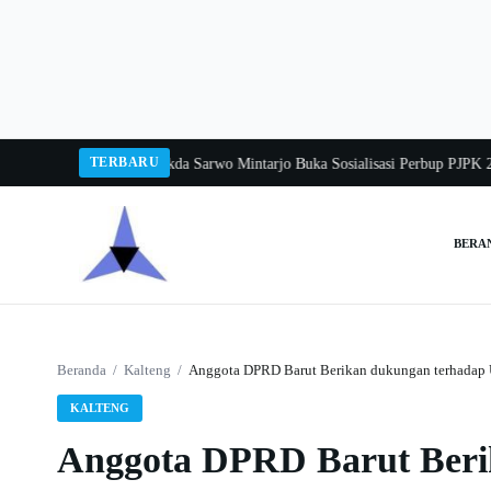
Langsung
ke
konten
TERBARU
ka Balang 2026
Pj Sekda Sarwo Mintarjo Buka Sosialisasi Perbup PJPK 2026–2
BERA
Cari:
Beranda
/
Kalteng
/
Anggota DPRD Barut Berikan dukungan terhadap
KALTENG
Anggota DPRD Barut Beri