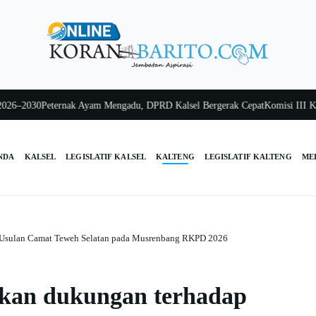
030
Peternak Ayam Mengadu, DPRD Kalsel Bergerak Cepat
Komisi III Kalsel 
NDA
KALSEL
LEGISLATIF KALSEL
KALTENG
LEGISLATIF KALTENG
ME
 Usulan Camat Teweh Selatan pada Musrenbang RKPD 2026
kan dukungan terhadap