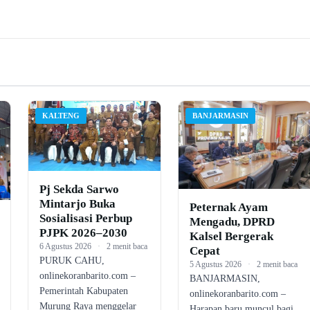
KALTENG
BANJARMASIN
Pj Sekda Sarwo
Mintarjo Buka
Peternak Ayam
Sosialisasi Perbup
Mengadu, DPRD
PJPK 2026–2030
Kalsel Bergerak
6 Agustus 2026
·
2 menit baca
Cepat
PURUK CAHU,
5 Agustus 2026
·
2 menit baca
onlinekoranbarito.com –
BANJARMASIN,
Pemerintah Kabupaten
onlinekoranbarito.com –
Murung Raya menggelar
Harapan baru muncul bagi