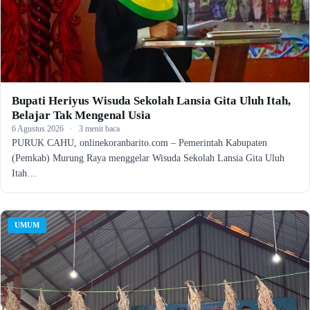
Bupati Heriyus Wisuda Sekolah Lansia Gita Uluh Itah,
Belajar Tak Mengenal Usia
6 Agustus 2026
·
3 menit baca
PURUK CAHU, onlinekoranbarito.com – Pemerintah Kabupaten
(Pemkab) Murung Raya menggelar Wisuda Sekolah Lansia Gita Uluh
Itah…
UMUM