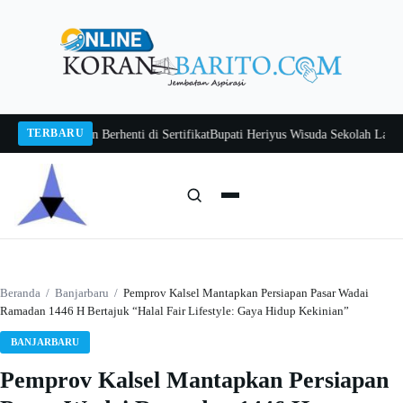
Langsung
ke
konten
TERBARU
wan Jangan Berhenti di Sertifikat
Bupati Heriyus Wisuda Sekolah Lansia Gita
Cari:
Cari
Beranda
/
Banjarbaru
/
Pemprov Kalsel Mantapkan Persiapan Pasar Wadai
Ramadan 1446 H Bertajuk “Halal Fair Lifestyle: Gaya Hidup Kekinian”
BANJARBARU
Pemprov Kalsel Mantapkan Persiapan