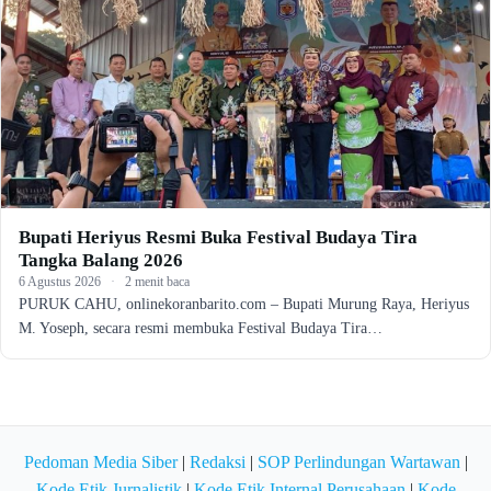
Bupati Heriyus Resmi Buka Festival Budaya Tira
Tangka Balang 2026
6 Agustus 2026
·
2 menit baca
PURUK CAHU, onlinekoranbarito.com – Bupati Murung Raya, Heriyus
M. Yoseph, secara resmi membuka Festival Budaya Tira…
Pedoman Media Siber
|
Redaksi
|
SOP Perlindungan Wartawan
|
Kode Etik Jurnalistik
|
Kode Etik Internal Perusahaan
|
Kode