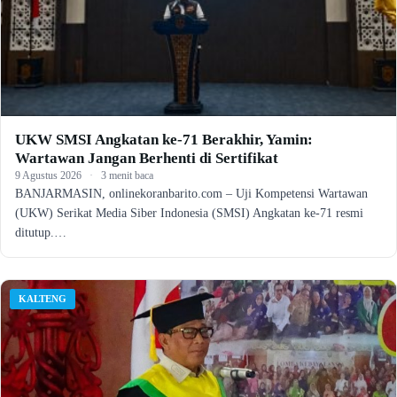
UKW SMSI Angkatan ke-71 Berakhir, Yamin:
Wartawan Jangan Berhenti di Sertifikat
9 Agustus 2026
·
3 menit baca
BANJARMASIN, onlinekoranbarito.com – Uji Kompetensi Wartawan
(UKW) Serikat Media Siber Indonesia (SMSI) Angkatan ke-71 resmi
ditutup.…
KALTENG