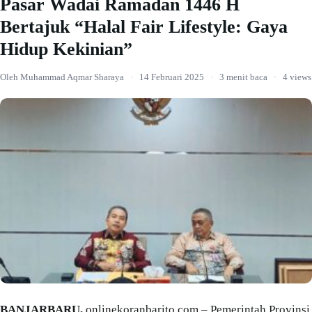
Pasar Wadai Ramadan 1446 H
Bertajuk “Halal Fair Lifestyle: Gaya
Hidup Kekinian”
Oleh Muhammad Aqmar Sharaya
·
14 Februari 2025
·
3 menit baca
·
4 views
BANJARBARU,
onlinekoranbarito.com – Pemerintah Provinsi