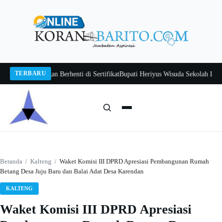
Langsung
ke
konten
TERBARU
awan Jangan Berhenti di Sertifikat
Bupati Heriyus Wisuda Sekolah Lansia Gi
Cari:
Cari
Beranda
/
Kalteng
/
Waket Komisi III DPRD Apresiasi Pembangunan Rumah
Betang Desa Juju Baru dan Balai Adat Desa Karendan
KALTENG
Waket Komisi III DPRD Apresiasi