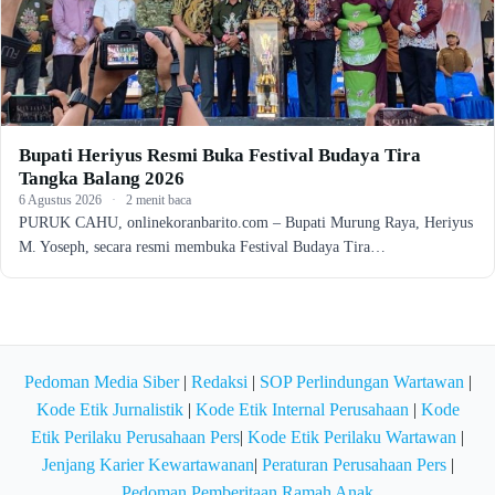
Bupati Heriyus Resmi Buka Festival Budaya Tira
Tangka Balang 2026
6 Agustus 2026
·
2 menit baca
PURUK CAHU, onlinekoranbarito.com – Bupati Murung Raya, Heriyus
M. Yoseph, secara resmi membuka Festival Budaya Tira…
Pedoman Media Siber
|
Redaksi
|
SOP Perlindungan Wartawan
|
Kode Etik Jurnalistik
|
Kode Etik Internal Perusahaan
|
Kode
Etik Perilaku Perusahaan Pers
|
Kode Etik Perilaku Wartawan
|
Jenjang Karier Kewartawanan
|
Peraturan Perusahaan Pers
|
Pedoman Pemberitaan Ramah Anak