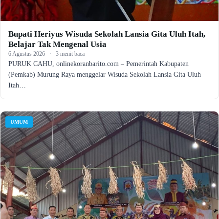
Bupati Heriyus Wisuda Sekolah Lansia Gita Uluh Itah,
Belajar Tak Mengenal Usia
6 Agustus 2026
·
3 menit baca
PURUK CAHU, onlinekoranbarito.com – Pemerintah Kabupaten
(Pemkab) Murung Raya menggelar Wisuda Sekolah Lansia Gita Uluh
Itah…
UMUM