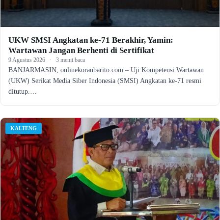
UKW SMSI Angkatan ke-71 Berakhir, Yamin:
Wartawan Jangan Berhenti di Sertifikat
9 Agustus 2026
·
3 menit baca
BANJARMASIN, onlinekoranbarito.com – Uji Kompetensi Wartawan
(UKW) Serikat Media Siber Indonesia (SMSI) Angkatan ke-71 resmi
ditutup.…
KALTENG