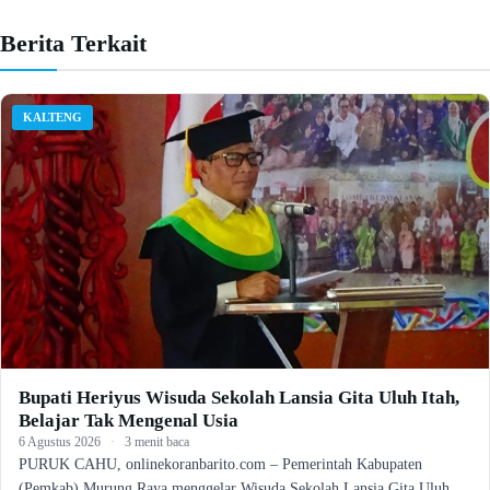
Berita Terkait
KALTENG
Bupati Heriyus Wisuda Sekolah Lansia Gita Uluh Itah,
Belajar Tak Mengenal Usia
6 Agustus 2026
·
3 menit baca
PURUK CAHU, onlinekoranbarito.com – Pemerintah Kabupaten
(Pemkab) Murung Raya menggelar Wisuda Sekolah Lansia Gita Uluh