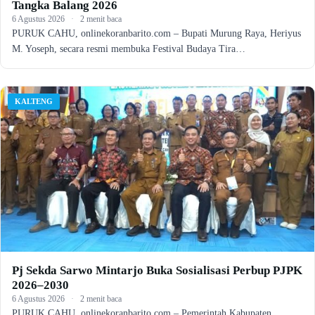
Tangka Balang 2026
6 Agustus 2026
·
2 menit baca
PURUK CAHU, onlinekoranbarito.com – Bupati Murung Raya, Heriyus
M. Yoseph, secara resmi membuka Festival Budaya Tira…
KALTENG
Pj Sekda Sarwo Mintarjo Buka Sosialisasi Perbup PJPK
2026–2030
6 Agustus 2026
·
2 menit baca
PURUK CAHU, onlinekoranbarito.com – Pemerintah Kabupaten