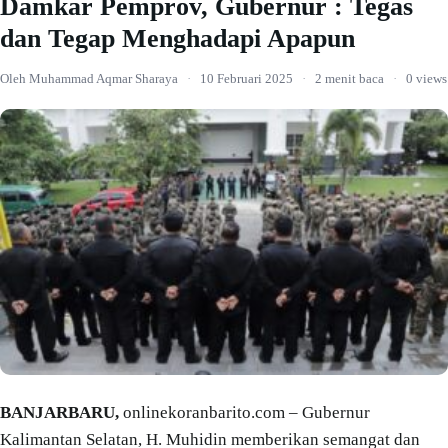
Damkar Pemprov, Gubernur : Tegas
dan Tegap Menghadapi Apapun
Oleh Muhammad Aqmar Sharaya
·
10 Februari 2025
·
2 menit baca
·
0 views
BANJARBARU,
onlinekoranbarito.com – Gubernur
Kalimantan Selatan, H. Muhidin memberikan semangat dan