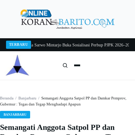
Langsung
ke
konten
TERBARU
 2026
Pj Sekda Sarwo Mintarjo Buka Sosialisasi Perbup PJPK 2026–2030
Peter
Cari:
Cari
Beranda
/
Banjarbaru
/
Semangati Anggota Satpol PP dan Damkar Pemprov,
Gubernur : Tegas dan Tegap Menghadapi Apapun
BANJARBARU
Semangati Anggota Satpol PP dan