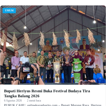
UMUM
Bupati Heriyus Resmi Buka Festival Budaya Tira
Tangka Balang 2026
6 Agustus 2026
·
2 menit baca
PURUK CAHU, onlinekoranbarito.com – Bupati Murung Raya, Heriyus