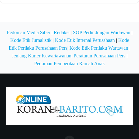
Pedoman Media Siber
|
Redaksi
|
SOP Perlindungan Wartawan
|
Kode Etik Jurnalistik
|
Kode Etik Internal Perusahaan
|
Kode
Etik Perilaku Perusahaan Pers
|
Kode Etik Perilaku Wartawan
|
Jenjang Karier Kewartawanan
|
Peraturan Perusahaan Pers
|
Pedoman Pemberitaan Ramah Anak