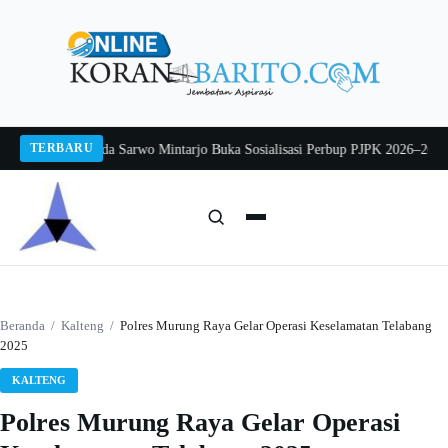
Langsung
ke
konten
TERBARU
g 2026
Pj Sekda Sarwo Mintarjo Buka Sosialisasi Perbup PJPK 2026–2030
Pete
Cari:
Cari
Beranda
/
Kalteng
/
Polres Murung Raya Gelar Operasi Keselamatan Telabang
2025
KALTENG
Polres Murung Raya Gelar Operasi