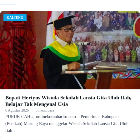
KALTENG
Bupati Heriyus Wisuda Sekolah Lansia Gita Uluh Itah,
Belajar Tak Mengenal Usia
6 Agustus 2026
·
3 menit baca
PURUK CAHU, onlinekoranbarito.com – Pemerintah Kabupaten
(Pemkab) Murung Raya menggelar Wisuda Sekolah Lansia Gita Uluh
Itah…