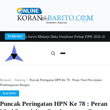
Langsung
ke
konten
TERBARU
 2026
Pj Sekda Sarwo Mintarjo Buka Sosialisasi Perbup PJPK 2026–2030
Peter
Cari:
Cari
Beranda
/
Kalteng
/
Puncak Peringatan HPN Ke 78 : Peran Vital Pers dalam
Pembangunan Bangsa
KALTENG
Puncak Peringatan HPN Ke 78 : Peran