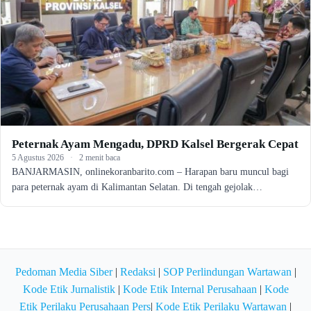
Peternak Ayam Mengadu, DPRD Kalsel Bergerak Cepat
5 Agustus 2026
·
2 menit baca
BANJARMASIN, onlinekoranbarito.com – Harapan baru muncul bagi
para peternak ayam di Kalimantan Selatan. Di tengah gejolak…
Pedoman Media Siber
|
Redaksi
|
SOP Perlindungan Wartawan
|
Kode Etik Jurnalistik
|
Kode Etik Internal Perusahaan
|
Kode
Etik Perilaku Perusahaan Pers
|
Kode Etik Perilaku Wartawan
|