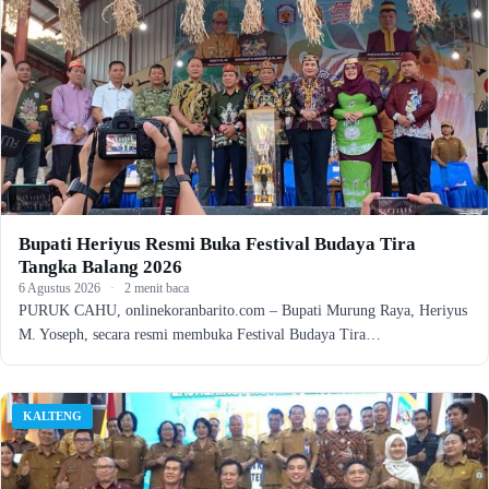
Bupati Heriyus Resmi Buka Festival Budaya Tira
Tangka Balang 2026
6 Agustus 2026
·
2 menit baca
PURUK CAHU, onlinekoranbarito.com – Bupati Murung Raya, Heriyus
M. Yoseph, secara resmi membuka Festival Budaya Tira…
KALTENG