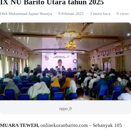
IX NU Barito Utara tahun 2025
Oleh Muhammad Aqmar Sharaya
·
9 Februari 2025
·
2 menit baca
·
0 views
oppo_0
MUARA TEWEH,
onlinekoranbarito.com – Sebanyak 105