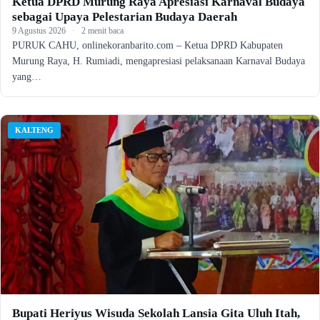
Ketua DPRD Murung Raya Apresiasi Karnaval Budaya
sebagai Upaya Pelestarian Budaya Daerah
9 Agustus 2026
·
2 menit baca
PURUK CAHU, onlinekoranbarito.com – Ketua DPRD Kabupaten
Murung Raya, H. Rumiadi, mengapresiasi pelaksanaan Karnaval Budaya
yang…
KALTENG
Bupati Heriyus Wisuda Sekolah Lansia Gita Uluh Itah,