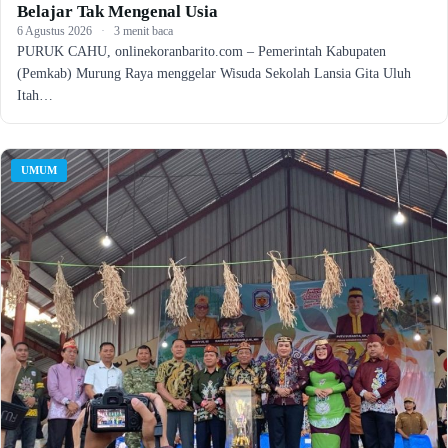
Belajar Tak Mengenal Usia
6 Agustus 2026
·
3 menit baca
PURUK CAHU, onlinekoranbarito.com – Pemerintah Kabupaten
(Pemkab) Murung Raya menggelar Wisuda Sekolah Lansia Gita Uluh
Itah…
UMUM