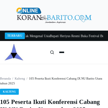
Langsung
ke
konten
TERBARU
tah, Belajar Tak Mengenal Usia
Bupati Heriyus Resmi Buka Festival Budaya Ti
Cari:
Cari
Beranda
/
Kalteng
/
105 Peserta Ikuti Konferensi Cabang IX NU Barito Utara
tahun 2025
KALTENG
105 Peserta Ikuti Konferensi Cabang