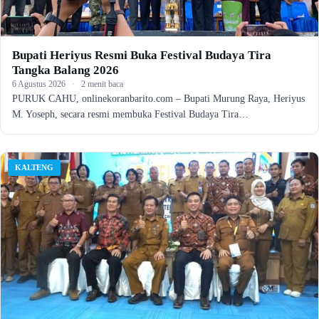
Bupati Heriyus Resmi Buka Festival Budaya Tira
Tangka Balang 2026
6 Agustus 2026
·
2 menit baca
PURUK CAHU, onlinekoranbarito.com – Bupati Murung Raya, Heriyus
M. Yoseph, secara resmi membuka Festival Budaya Tira…
KALTENG