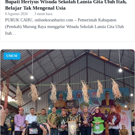
Bupati Heriyus Wisuda Sekolah Lansia Gita Uluh Itah,
Belajar Tak Mengenal Usia
6 Agustus 2026
·
3 menit baca
PURUK CAHU, onlinekoranbarito.com – Pemerintah Kabupaten
(Pemkab) Murung Raya menggelar Wisuda Sekolah Lansia Gita Uluh
Itah…
UMUM