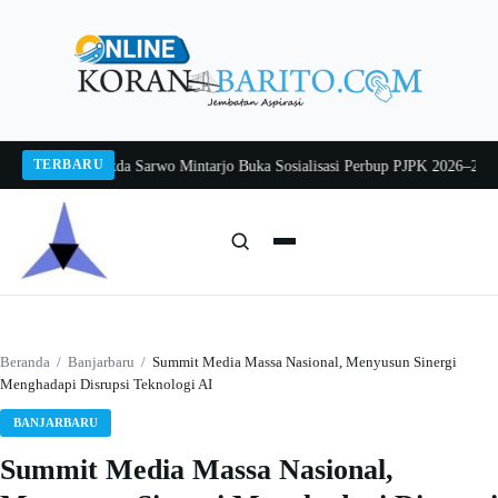
Langsung
ke
konten
TERBARU
ang 2026
Pj Sekda Sarwo Mintarjo Buka Sosialisasi Perbup PJPK 2026–2030
Pet
Cari:
Cari
Beranda
/
Banjarbaru
/
Summit Media Massa Nasional, Menyusun Sinergi
Menghadapi Disrupsi Teknologi AI
BANJARBARU
Summit Media Massa Nasional,