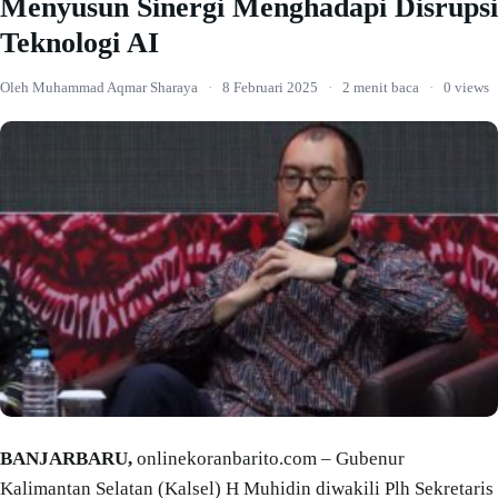
Menyusun Sinergi Menghadapi Disrupsi
Teknologi AI
Oleh Muhammad Aqmar Sharaya
·
8 Februari 2025
·
2 menit baca
·
0 views
BANJARBARU,
onlinekoranbarito.com – Gubenur
Kalimantan Selatan (Kalsel) H Muhidin diwakili Plh Sekretaris