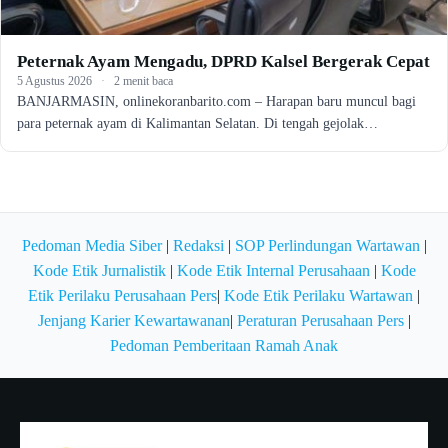
Peternak Ayam Mengadu, DPRD Kalsel Bergerak Cepat
5 Agustus 2026
·
2 menit baca
BANJARMASIN, onlinekoranbarito.com – Harapan baru muncul bagi
para peternak ayam di Kalimantan Selatan. Di tengah gejolak…
Pedoman Media Siber
|
Redaksi
|
SOP Perlindungan Wartawan
|
Kode Etik Jurnalistik
|
Kode Etik Internal Perusahaan
|
Kode
Etik Perilaku Perusahaan Pers
|
Kode Etik Perilaku Wartawan
|
Jenjang Karier Kewartawanan
|
Peraturan Perusahaan Pers
|
Pedoman Pemberitaan Ramah Anak