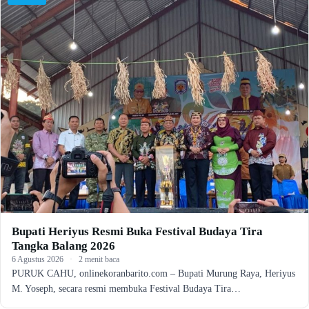
Bupati Heriyus Resmi Buka Festival Budaya Tira
Tangka Balang 2026
6 Agustus 2026
·
2 menit baca
PURUK CAHU, onlinekoranbarito.com – Bupati Murung Raya, Heriyus
M. Yoseph, secara resmi membuka Festival Budaya Tira…