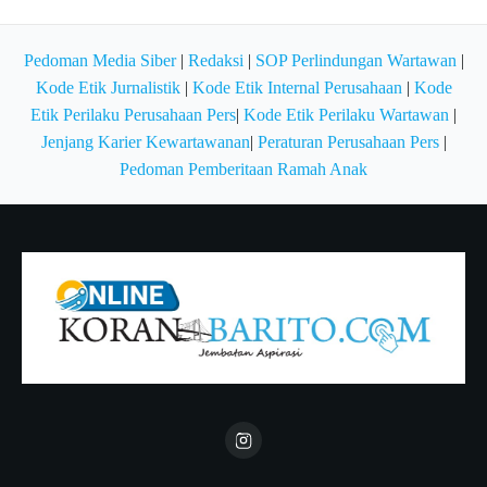
Pedoman Media Siber
|
Redaksi
|
SOP Perlindungan Wartawan
|
Kode Etik Jurnalistik
|
Kode Etik Internal Perusahaan
|
Kode
Etik Perilaku Perusahaan Pers
|
Kode Etik Perilaku Wartawan
|
Jenjang Karier Kewartawanan
|
Peraturan Perusahaan Pers
|
Pedoman Pemberitaan Ramah Anak