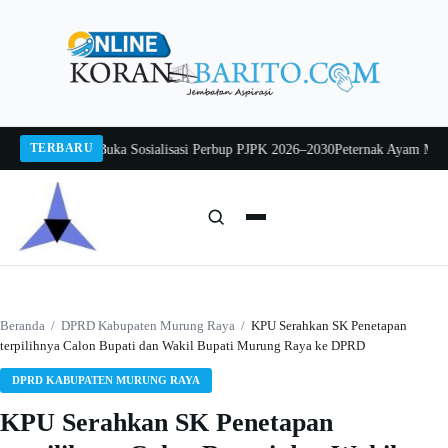
Langsung
ke
konten
TERBARU
o Mintarjo Buka Sosialisasi Perbup PJPK 2026–2030
Peternak Ayam Mengadu,
Cari:
Cari
Beranda
/
DPRD Kabupaten Murung Raya
/
KPU Serahkan SK Penetapan
terpilihnya Calon Bupati dan Wakil Bupati Murung Raya ke DPRD
DPRD KABUPATEN MURUNG RAYA
KPU Serahkan SK Penetapan