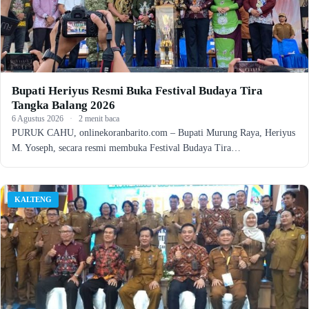
Bupati Heriyus Resmi Buka Festival Budaya Tira
Tangka Balang 2026
6 Agustus 2026
·
2 menit baca
PURUK CAHU, onlinekoranbarito.com – Bupati Murung Raya, Heriyus
M. Yoseph, secara resmi membuka Festival Budaya Tira…
KALTENG