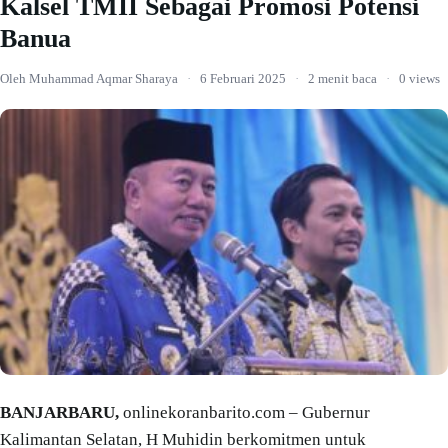
Kalsel TMII Sebagai Promosi Potensi
Banua
Oleh Muhammad Aqmar Sharaya
·
6 Februari 2025
·
2 menit baca
·
0 views
BANJARBARU,
onlinekoranbarito.com – Gubernur
Kalimantan Selatan, H Muhidin berkomitmen untuk