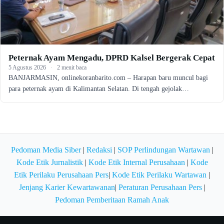
Peternak Ayam Mengadu, DPRD Kalsel Bergerak Cepat
5 Agustus 2026
·
2 menit baca
BANJARMASIN, onlinekoranbarito.com – Harapan baru muncul bagi
para peternak ayam di Kalimantan Selatan. Di tengah gejolak…
Pedoman Media Siber
|
Redaksi
|
SOP Perlindungan Wartawan
|
Kode Etik Jurnalistik
|
Kode Etik Internal Perusahaan
|
Kode
Etik Perilaku Perusahaan Pers
|
Kode Etik Perilaku Wartawan
|
Jenjang Karier Kewartawanan
|
Peraturan Perusahaan Pers
|
Pedoman Pemberitaan Ramah Anak