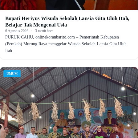
Bupati Heriyus Wisuda Sekolah Lansia Gita Uluh Itah,
Belajar Tak Mengenal Usia
6 Agustus 2026
·
3 menit baca
PURUK CAHU, onlinekoranbarito.com – Pemerintah Kabupaten
(Pemkab) Murung Raya menggelar Wisuda Sekolah Lansia Gita Uluh
Itah…
UMUM