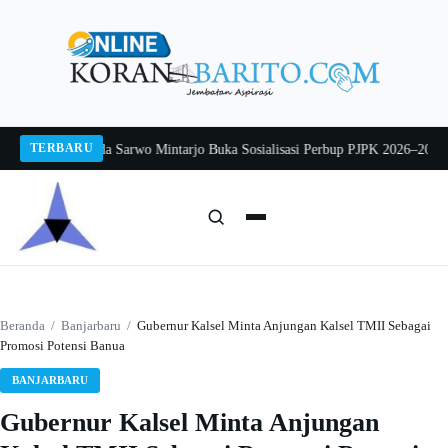
Langsung
ke
konten
TERBARU
 2026
Pj Sekda Sarwo Mintarjo Buka Sosialisasi Perbup PJPK 2026–2030
Peter
Cari:
Cari
Beranda
/
Banjarbaru
/
Gubernur Kalsel Minta Anjungan Kalsel TMII Sebagai
Promosi Potensi Banua
BANJARBARU
Gubernur Kalsel Minta Anjungan