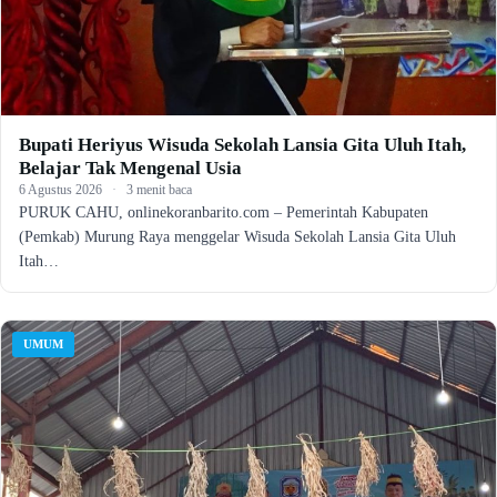
Bupati Heriyus Wisuda Sekolah Lansia Gita Uluh Itah,
Belajar Tak Mengenal Usia
6 Agustus 2026
·
3 menit baca
PURUK CAHU, onlinekoranbarito.com – Pemerintah Kabupaten
(Pemkab) Murung Raya menggelar Wisuda Sekolah Lansia Gita Uluh
Itah…
UMUM