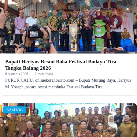
Bupati Heriyus Resmi Buka Festival Budaya Tira
Tangka Balang 2026
6 Agustus 2026
·
2 menit baca
PURUK CAHU, onlinekoranbarito.com – Bupati Murung Raya, Heriyus
M. Yoseph, secara resmi membuka Festival Budaya Tira…
KALTENG