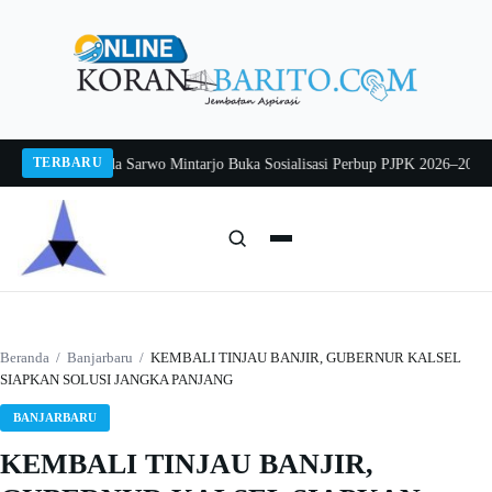
Langsung
ke
konten
TERBARU
 2026
Pj Sekda Sarwo Mintarjo Buka Sosialisasi Perbup PJPK 2026–2030
Peter
Cari:
Cari
Beranda
/
Banjarbaru
/
KEMBALI TINJAU BANJIR, GUBERNUR KALSEL
SIAPKAN SOLUSI JANGKA PANJANG
BANJARBARU
KEMBALI TINJAU BANJIR,