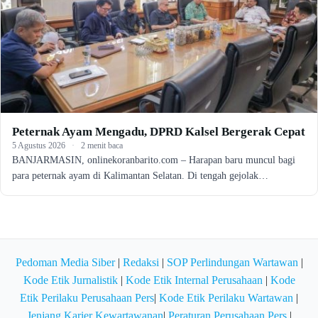
Peternak Ayam Mengadu, DPRD Kalsel Bergerak Cepat
5 Agustus 2026
·
2 menit baca
BANJARMASIN, onlinekoranbarito.com – Harapan baru muncul bagi
para peternak ayam di Kalimantan Selatan. Di tengah gejolak…
Pedoman Media Siber
|
Redaksi
|
SOP Perlindungan Wartawan
|
Kode Etik Jurnalistik
|
Kode Etik Internal Perusahaan
|
Kode
Etik Perilaku Perusahaan Pers
|
Kode Etik Perilaku Wartawan
|
Jenjang Karier Kewartawanan
|
Peraturan Perusahaan Pers
|