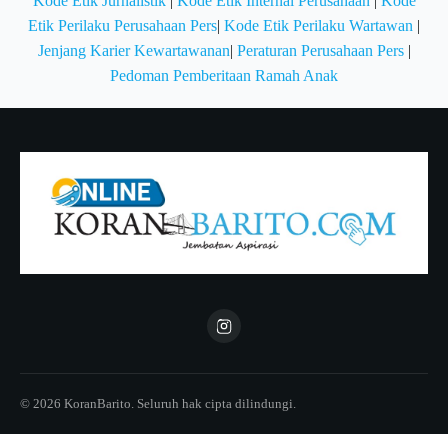
Kode Etik Jurnalistik
|
Kode Etik Internal Perusahaan
|
Kode
Etik Perilaku Perusahaan Pers
|
Kode Etik Perilaku Wartawan
|
Jenjang Karier Kewartawanan
|
Peraturan Perusahaan Pers
|
Pedoman Pemberitaan Ramah Anak
© 2026 KoranBarito. Seluruh hak cipta dilindungi.