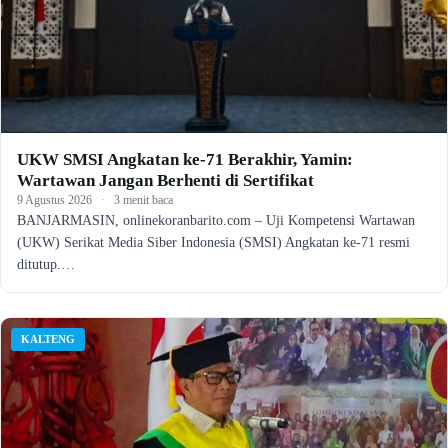
UKW SMSI Angkatan ke-71 Berakhir, Yamin:
Wartawan Jangan Berhenti di Sertifikat
9 Agustus 2026
·
3 menit baca
BANJARMASIN, onlinekoranbarito.com – Uji Kompetensi Wartawan
(UKW) Serikat Media Siber Indonesia (SMSI) Angkatan ke-71 resmi
ditutup.…
KALTENG