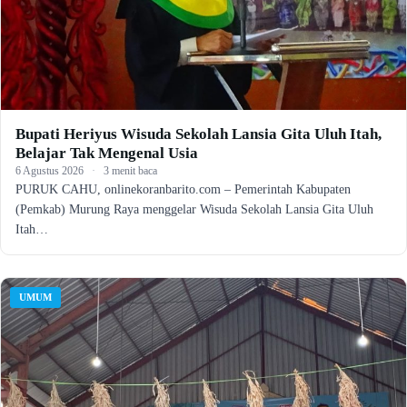
Bupati Heriyus Wisuda Sekolah Lansia Gita Uluh Itah,
Belajar Tak Mengenal Usia
6 Agustus 2026
·
3 menit baca
PURUK CAHU, onlinekoranbarito.com – Pemerintah Kabupaten
(Pemkab) Murung Raya menggelar Wisuda Sekolah Lansia Gita Uluh
Itah…
UMUM