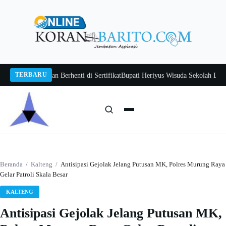
Langsung
ke
konten
TERBARU
an Jangan Berhenti di Sertifikat
Bupati Heriyus Wisuda Sekolah Lansia Gita 
Cari:
Cari
Beranda
/
Kalteng
/
Antisipasi Gejolak Jelang Putusan MK, Polres Murung Raya
Gelar Patroli Skala Besar
KALTENG
Antisipasi Gejolak Jelang Putusan MK,