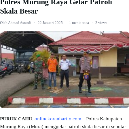
Polres Murung Raya Gelar Patroli
Skala Besar
Oleh Ahmad Aswadi
·
22 Januari 2025
·
1 menit baca
·
2 views
PURUK CAHU
,
onlinekoranbarito.com
– Polres Kabupaten
Murung Raya (Mura) menggelar patroli skala besar di seputar