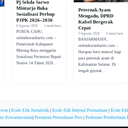
Pj Sekda Sarwo
Mintarjo Buka
Peternak Ayam
Sosialisasi Perbup
Mengadu, DPRD
PJPK 2026–2030
Kalsel Bergerak
6 Agustus 2026
·
2 menit baca
Cepat
PURUK CAHU,
5 Agustus 2026
·
2 menit baca
onlinekoranbarito.com –
BANJARMASIN,
Pemerintah Kabupaten
onlinekoranbarito.com –
Murung Raya menggelar
Harapan baru muncul bagi
Sosialisasi Peraturan Bupati
para peternak ayam di
Nomor 14 Tahun 2026…
Kalimantan Selatan. Di
tengah gejolak…
awan
|
Kode Etik Jurnalistik
|
Kode Etik Internal Perusahaan
|
Kode Etik
ier Kewartawanan
|
Peraturan Perusahaan Pers
|
Pedoman Pemberitaan