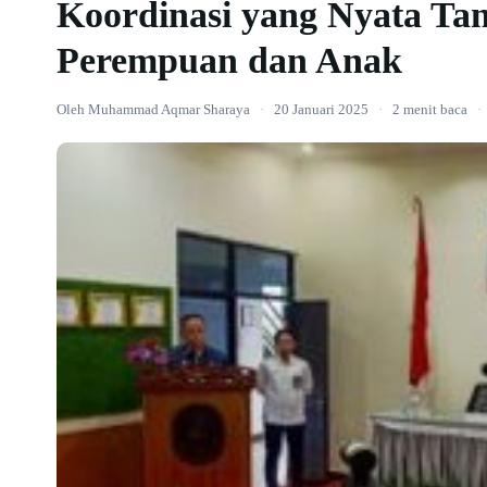
Koordinasi yang Nyata Ta
Perempuan dan Anak
Oleh Muhammad Aqmar Sharaya
·
20 Januari 2025
·
2 menit baca
·