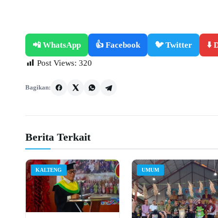
📲 WhatsApp
👍 Facebook
🐦 Twitter
⬇️
Post Views:
320
Bagikan:
Berita Terkait
KALTENG
UMUM