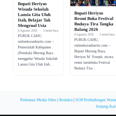
Bupati Heriyus
Wisuda Sekolah
Bupati Heriyus
Lansia Gita Uluh
Resmi Buka Festival
Itah, Belajar Tak
Budaya Tira Tangka
Mengenal Usia
Balang 2026
6 Agustus 2026
·
3 menit baca
6 Agustus 2026
·
2 menit baca
PURUK CAHU,
PURUK CAHU,
onlinekoranbarito.com –
onlinekoranbarito.com –
Pemerintah Kabupaten
Bupati Murung Raya,
(Pemkab) Murung Raya
Heriyus M. Yoseph, secara
menggelar Wisuda Sekolah
resmi membuka Festival
Lansia Gita Uluh Itah…
Budaya Tira…
Pedoman Media Siber
|
Redaksi
|
SOP Perlindungan Wart
Jenjang Kar