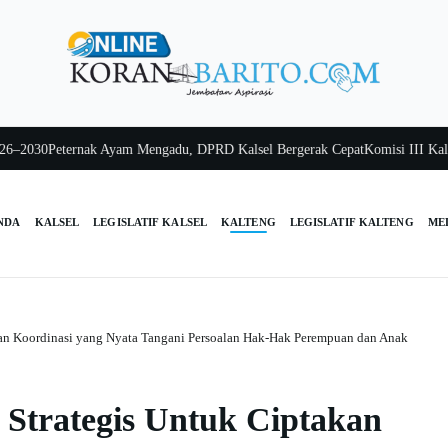
30
Peternak Ayam Mengadu, DPRD Kalsel Bergerak Cepat
Komisi III Kalsel Pa
NDA
KALSEL
LEGISLATIF KALSEL
KALTENG
LEGISLATIF KALTENG
ME
an Koordinasi yang Nyata Tangani Persoalan Hak-Hak Perempuan dan Anak
Strategis Untuk Ciptakan