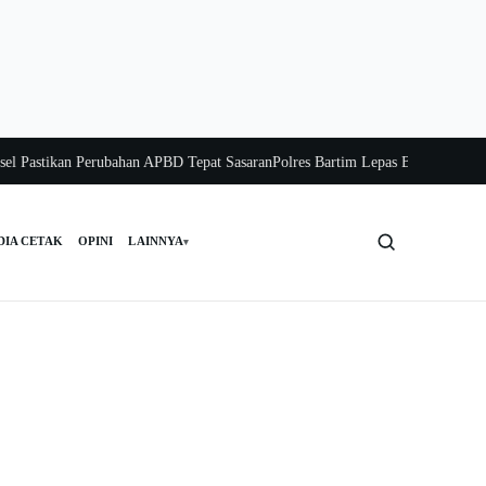
stikan Perubahan APBD Tepat Sasaran
Polres Bartim Lepas Bakti Sosial untuk 
DIA CETAK
OPINI
LAINNYA
▾
Cari