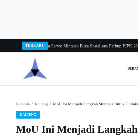
Langsung
ke
konten
TERBARU
 Balang 2026
Pj Sekda Sarwo Mintarjo Buka Sosialisasi Perbup PJPK 2026–20
BERA
Cari:
Beranda
/
Kalteng
/
MoU Ini Menjadi Langkah Strategis Untuk Ciptak
KALTENG
MoU Ini Menjadi Langkah 