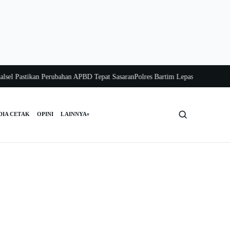
astikan Perubahan APBD Tepat Sasaran
Polres Bartim Lepas Bakti Sosial untuk
DIA CETAK
OPINI
LAINNYA
▾
Cari