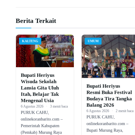
Berita Terkait
KALTENG
UMUM
Bupati Heriyus
Wisuda Sekolah
Bupati Heriyus
Lansia Gita Uluh
Resmi Buka Festival
Itah, Belajar Tak
Budaya Tira Tangka
Mengenal Usia
Balang 2026
6 Agustus 2026
·
3 menit baca
6 Agustus 2026
·
2 menit baca
PURUK CAHU,
PURUK CAHU,
onlinekoranbarito.com –
onlinekoranbarito.com –
Pemerintah Kabupaten
Bupati Murung Raya,
(Pemkab) Murung Raya