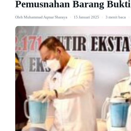
Pemusnahan Barang Bukti
Oleh Muhammad Aqmar Sharaya
·
15 Januari 2025
·
3 menit baca
·