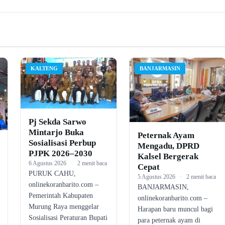
KALTENG
BANJARMASIN
Pj Sekda Sarwo
Mintarjo Buka
Peternak Ayam
Sosialisasi Perbup
Mengadu, DPRD
PJPK 2026–2030
Kalsel Bergerak
6 Agustus 2026
·
2 menit baca
Cepat
PURUK CAHU,
5 Agustus 2026
·
2 menit baca
onlinekoranbarito.com –
BANJARMASIN,
Pemerintah Kabupaten
onlinekoranbarito.com –
Murung Raya menggelar
Harapan baru muncul bagi
Sosialisasi Peraturan Bupati
para peternak ayam di