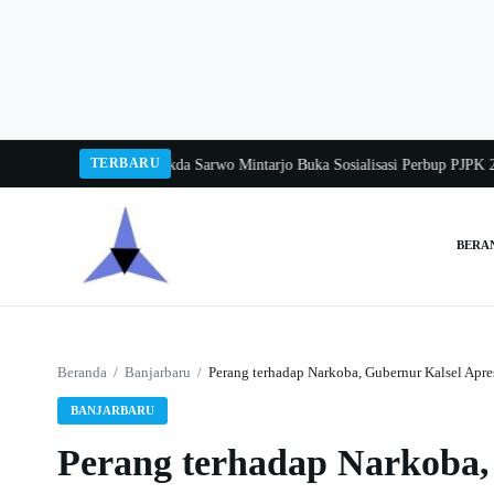
Langsung
ke
konten
TERBARU
a Balang 2026
Pj Sekda Sarwo Mintarjo Buka Sosialisasi Perbup PJPK 2026–2
BERA
Cari:
Beranda
/
Banjarbaru
/
Perang terhadap Narkoba, Gubernur Kalsel Apr
BANJARBARU
Perang terhadap Narkoba, 