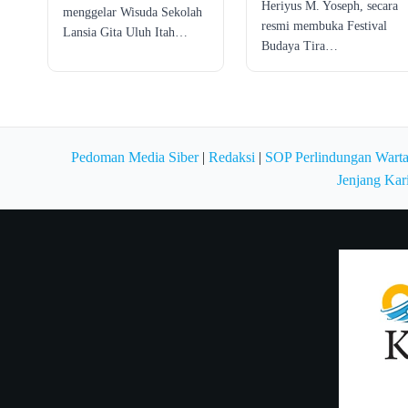
Heriyus M. Yoseph, secara
menggelar Wisuda Sekolah
resmi membuka Festival
Lansia Gita Uluh Itah…
Budaya Tira…
Pedoman Media Siber
|
Redaksi
|
SOP Perlindungan Wart
Jenjang Kar