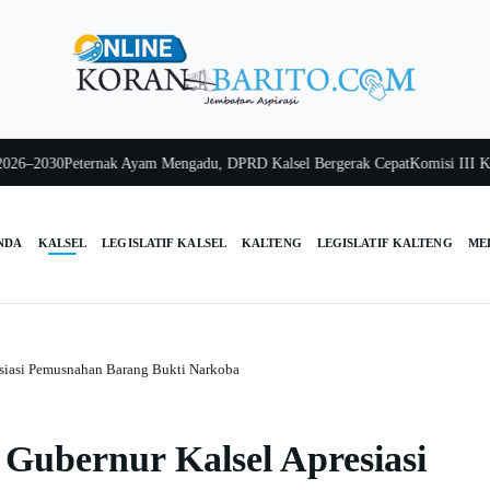
030
Peternak Ayam Mengadu, DPRD Kalsel Bergerak Cepat
Komisi III Kalsel P
NDA
KALSEL
LEGISLATIF KALSEL
KALTENG
LEGISLATIF KALTENG
ME
esiasi Pemusnahan Barang Bukti Narkoba
Gubernur Kalsel Apresiasi