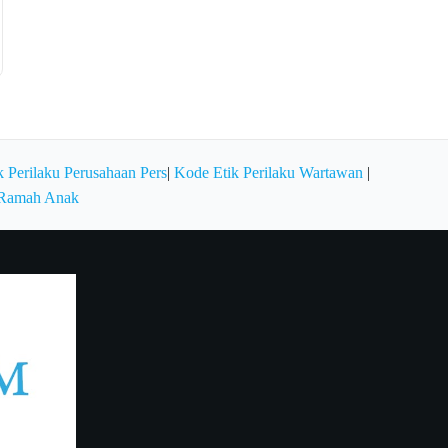
 Perilaku Perusahaan Pers
|
Kode Etik Perilaku Wartawan
|
 Ramah Anak