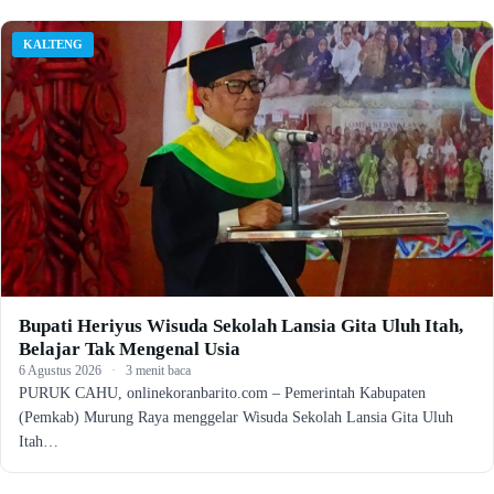
KALTENG
Bupati Heriyus Wisuda Sekolah Lansia Gita Uluh Itah,
Belajar Tak Mengenal Usia
6 Agustus 2026
·
3 menit baca
PURUK CAHU, onlinekoranbarito.com – Pemerintah Kabupaten
(Pemkab) Murung Raya menggelar Wisuda Sekolah Lansia Gita Uluh
Itah…