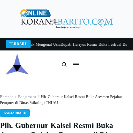
Langsung
ke
konten
TERBARU
ah, Belajar Tak Mengenal Usia
Bupati Heriyus Resmi Buka Festival Budaya Tir
Cari:
Cari
Beranda
/
Banjarbaru
/
Plh. Gubernur Kalsel Resmi Buka Asesmen Pejabat
Pemprov di Dinas Psikologi TNI AU
BANJARBARU
Plh. Gubernur Kalsel Resmi Buka