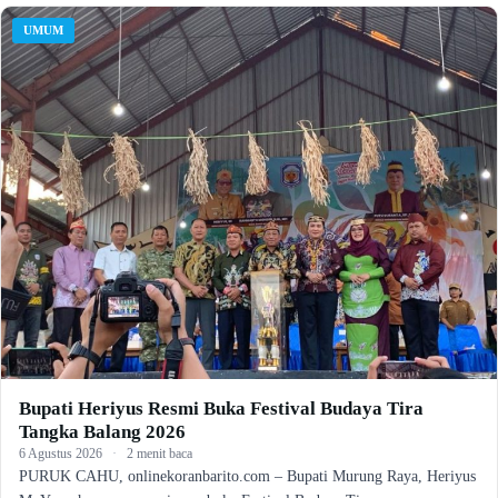
UMUM
Bupati Heriyus Resmi Buka Festival Budaya Tira
Tangka Balang 2026
6 Agustus 2026
·
2 menit baca
PURUK CAHU, onlinekoranbarito.com – Bupati Murung Raya, Heriyus