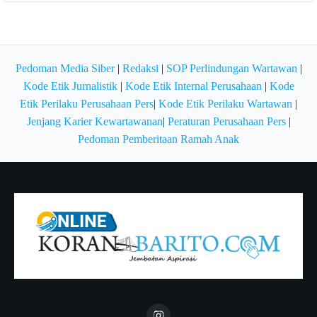
Pedoman Media Siber
|
Redaksi
|
SOP Perlindungan Wartawan
|
Kode Etik Jurnalistik
|
Kode Etik Internal Perusahaan
|
Kode
Etik Perilaku Perusahaan Pers
|
Kode Etik Perilaku Wartawan
|
Jenjang Karier Kewartawanan
|
Peraturan Perusahaan Pers
|
Pedoman Pemberitaan Ramah Anak