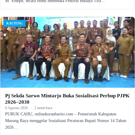
M. Yoseph, secara resmi membuka Festival Budaya Tira…
KALTENG
Pj Sekda Sarwo Mintarjo Buka Sosialisasi Perbup PJPK
2026–2030
6 Agustus 2026
·
2 menit baca
PURUK CAHU, onlinekoranbarito.com – Pemerintah Kabupaten
Murung Raya menggelar Sosialisasi Peraturan Bupati Nomor 14 Tahun
2026…