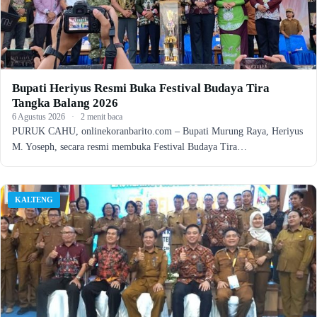
Bupati Heriyus Resmi Buka Festival Budaya Tira
Tangka Balang 2026
6 Agustus 2026
·
2 menit baca
PURUK CAHU, onlinekoranbarito.com – Bupati Murung Raya, Heriyus
M. Yoseph, secara resmi membuka Festival Budaya Tira…
KALTENG