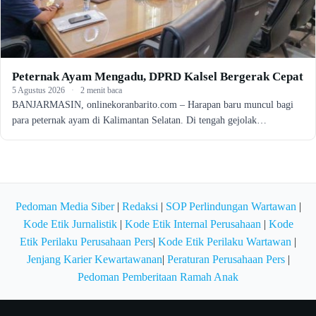
Peternak Ayam Mengadu, DPRD Kalsel Bergerak Cepat
5 Agustus 2026
·
2 menit baca
BANJARMASIN, onlinekoranbarito.com – Harapan baru muncul bagi
para peternak ayam di Kalimantan Selatan. Di tengah gejolak…
Pedoman Media Siber
|
Redaksi
|
SOP Perlindungan Wartawan
|
Kode Etik Jurnalistik
|
Kode Etik Internal Perusahaan
|
Kode
Etik Perilaku Perusahaan Pers
|
Kode Etik Perilaku Wartawan
|
Jenjang Karier Kewartawanan
|
Peraturan Perusahaan Pers
|
Pedoman Pemberitaan Ramah Anak