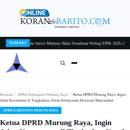
Langsung
ke
konten
TERBARU
ng 2026
Pj Sekda Sarwo Mintarjo Buka Sosialisasi Perbup PJPK 2026–2030
Pete
Cari:
Cari
Beranda
/
DPRD Kabupaten Murung Raya
/
Ketua DPRD Murung Raya, Ingin
Jalan Kecamatan di Tingkatkan Untuk Kelancaran Ekonomi Masyarakat
DPRD KABUPATEN MURUNG RAYA
Ketua DPRD Murung Raya, Ingin