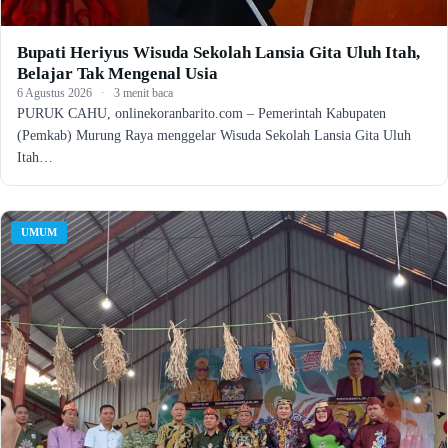
Bupati Heriyus Wisuda Sekolah Lansia Gita Uluh Itah,
Belajar Tak Mengenal Usia
6 Agustus 2026
·
3 menit baca
PURUK CAHU, onlinekoranbarito.com – Pemerintah Kabupaten
(Pemkab) Murung Raya menggelar Wisuda Sekolah Lansia Gita Uluh
Itah…
UMUM