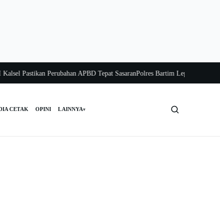
l Pastikan Perubahan APBD Tepat Sasaran
Polres Bartim Lepas Bakti Sosial un
DIA CETAK
OPINI
LAINNYA
▾
Cari