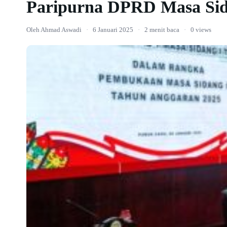
Paripurna DPRD Masa Sid
Oleh Ahmad Aswadi
·
6 Januari 2025
·
2 menit baca
·
0 views