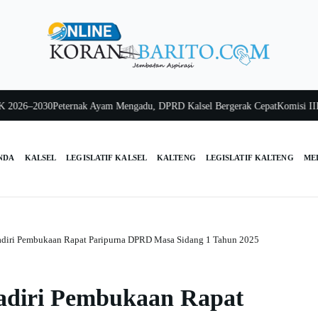
6–2030
Peternak Ayam Mengadu, DPRD Kalsel Bergerak Cepat
Komisi III Kalse
NDA
KALSEL
LEGISLATIF KALSEL
KALTENG
LEGISLATIF KALTENG
ME
adiri Pembukaan Rapat Paripurna DPRD Masa Sidang 1 Tahun 2025
adiri Pembukaan Rapat