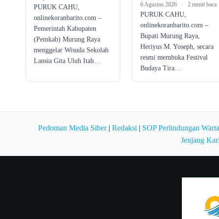
6 Agustus 2026
·
2 menit baca
PURUK CAHU,
PURUK CAHU,
onlinekoranbarito.com –
onlinekoranbarito.com –
Pemerintah Kabupaten
Bupati Murung Raya,
(Pemkab) Murung Raya
Heriyus M. Yoseph, secara
menggelar Wisuda Sekolah
resmi membuka Festival
Lansia Gita Uluh Itah…
Budaya Tira…
Pedoman Media Siber
|
Redaksi
|
SOP Perlindungan Wart
Jenjang Kar