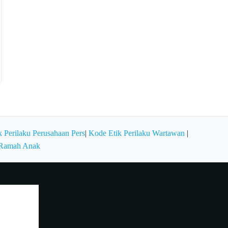
 Perilaku Perusahaan Pers
|
Kode Etik Perilaku Wartawan
|
 Ramah Anak