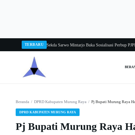
Langsung
ke
konten
TERBARU
ngka Balang 2026
Pj Sekda Sarwo Mintarjo Buka Sosialisasi Perbup PJPK 202
BERA
Cari:
Beranda
/
DPRD Kabupaten Murung Raya
/
Pj Bupati Murung Raya H
DPRD KABUPATEN MURUNG RAYA
Pj Bupati Murung Raya H