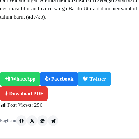
dan Pemancingan Andina membuktikan diri sebagai salah satu
destinasi liburan favorit warga Barito Utara dalam menyambut
tahun baru. (adv/kb).
📲 WhatsApp
👍 Facebook
🐦 Twitter
⬇️ Download PDF
Post Views:
256
Bagikan: