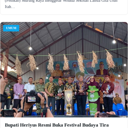
(Pemkab) Murung Raya menggelar Wisuda Sekolah Lansia Gita Uluh
Itah…
UMUM
Bupati Heriyus Resmi Buka Festival Budaya Tira