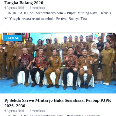
Tangka Balang 2026
6 Agustus 2026
·
2 menit baca
PURUK CAHU, onlinekoranbarito.com – Bupati Murung Raya, Heriyus
M. Yoseph, secara resmi membuka Festival Budaya Tira…
KALTENG
Pj Sekda Sarwo Mintarjo Buka Sosialisasi Perbup PJPK
2026–2030
6 Agustus 2026
·
2 menit baca