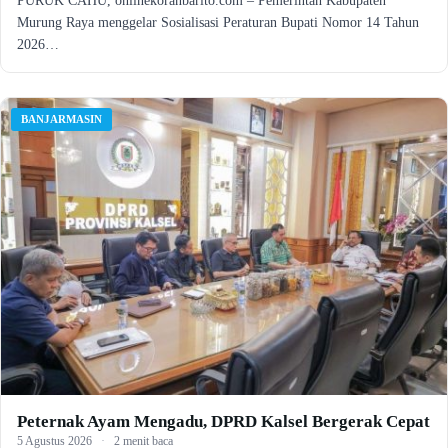
PURUK CAHU, onlinekoranbarito.com – Pemerintah Kabupaten
Murung Raya menggelar Sosialisasi Peraturan Bupati Nomor 14 Tahun
2026…
BANJARMASIN
Peternak Ayam Mengadu, DPRD Kalsel Bergerak Cepat
5 Agustus 2026
·
2 menit baca