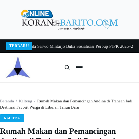
Langsung
ke
konten
TERBARU
g 2026
Pj Sekda Sarwo Mintarjo Buka Sosialisasi Perbup PJPK 2026–2030
Pete
Cari:
Cari
Beranda
/
Kalteng
/
Rumah Makan dan Pemancingan Andina di Trahean Jadi
Destinasi Favorit Warga di Liburan Tahun Baru
KALTENG
Rumah Makan dan Pemancingan