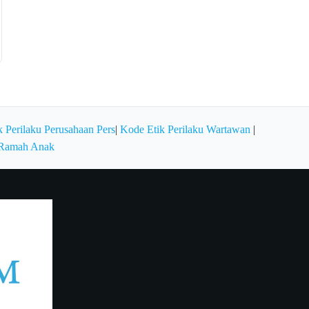
 Perilaku Perusahaan Pers
|
Kode Etik Perilaku Wartawan
|
 Ramah Anak