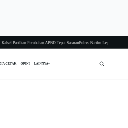
sel Pastikan Perubahan APBD Tepat Sasaran
Polres Bartim Lepas Bakti Sosial u
DIA CETAK
OPINI
LAINNYA
▾
Cari