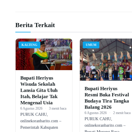
Berita Terkait
KALTENG
UMUM
Bupati Heriyus
Wisuda Sekolah
Bupati Heriyus
Lansia Gita Uluh
Resmi Buka Festival
Itah, Belajar Tak
Budaya Tira Tangka
Mengenal Usia
Balang 2026
6 Agustus 2026
·
3 menit baca
6 Agustus 2026
·
2 menit baca
PURUK CAHU,
PURUK CAHU,
onlinekoranbarito.com –
onlinekoranbarito.com –
Pemerintah Kabupaten
Bupati Murung Raya,