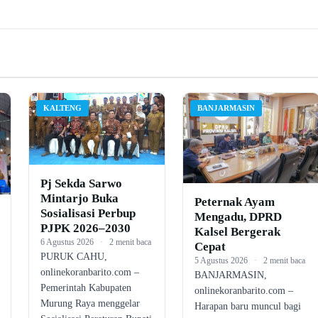
KALTENG
BANJARMASIN
Pj Sekda Sarwo
Mintarjo Buka
Peternak Ayam
Sosialisasi Perbup
Mengadu, DPRD
PJPK 2026–2030
Kalsel Bergerak
6 Agustus 2026
·
2 menit baca
Cepat
PURUK CAHU,
5 Agustus 2026
·
2 menit baca
onlinekoranbarito.com –
BANJARMASIN,
Pemerintah Kabupaten
onlinekoranbarito.com –
Murung Raya menggelar
Harapan baru muncul bagi