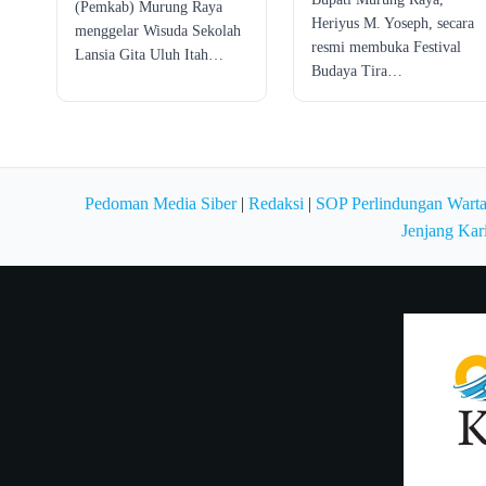
(Pemkab) Murung Raya
Heriyus M. Yoseph, secara
menggelar Wisuda Sekolah
resmi membuka Festival
Lansia Gita Uluh Itah…
Budaya Tira…
Pedoman Media Siber
|
Redaksi
|
SOP Perlindungan Wart
Jenjang Kar