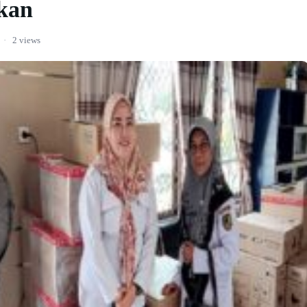
akan
·
2 views