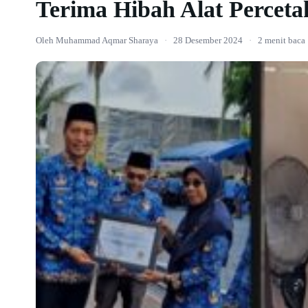
Terima Hibah Alat Percet
Oleh Muhammad Aqmar Sharaya
·
28 Desember 2024
·
2 menit baca