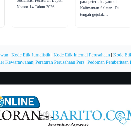
Sosialisasi Peraturan Bupati
para peternak ayam di
Nomor 14 Tahun 2026…
Kalimantan Selatan. Di
tengah gejolak…
awan
|
Kode Etik Jurnalistik
|
Kode Etik Internal Perusahaan
|
Kode Etik
ier Kewartawanan
|
Peraturan Perusahaan Pers
|
Pedoman Pemberitaan