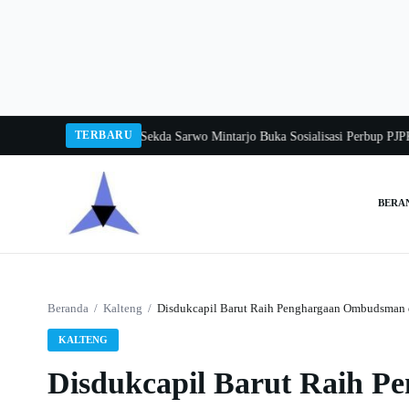
Langsung
ke
konten
TERBARU
Tangka Balang 2026
Pj Sekda Sarwo Mintarjo Buka Sosialisasi Perbup PJPK 20
BERA
Cari:
Beranda
/
Kalteng
/
Disdukcapil Barut Raih Penghargaan Ombudsman d
KALTENG
Disdukcapil Barut Raih 