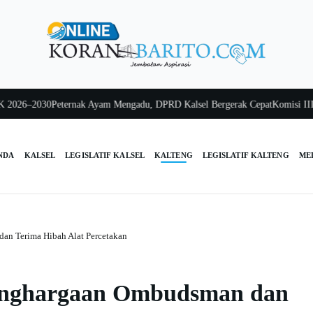
26–2030
Peternak Ayam Mengadu, DPRD Kalsel Bergerak Cepat
Komisi III Kal
NDA
KALSEL
LEGISLATIF KALSEL
KALTENG
LEGISLATIF KALTENG
ME
an Terima Hibah Alat Percetakan
Penghargaan Ombudsman dan