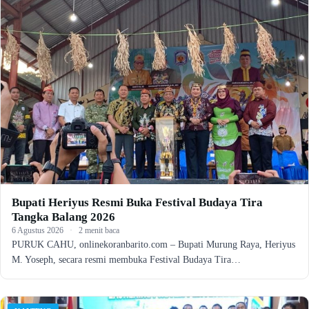
Bupati Heriyus Resmi Buka Festival Budaya Tira
Tangka Balang 2026
6 Agustus 2026
·
2 menit baca
PURUK CAHU, onlinekoranbarito.com – Bupati Murung Raya, Heriyus
M. Yoseph, secara resmi membuka Festival Budaya Tira…