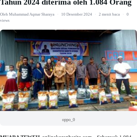
Tahun 2024 diterima oleh 1.084 Orang
Oleh Muhammad Aqmar Sharaya
·
10 Desember 2024
·
2 menit baca
·
0
views
oppo_0