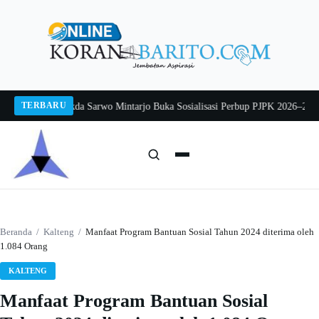
Langsung
ke
konten
TERBARU
ng 2026
Pj Sekda Sarwo Mintarjo Buka Sosialisasi Perbup PJPK 2026–2030
Pet
Cari:
Cari
Beranda
/
Kalteng
/
Manfaat Program Bantuan Sosial Tahun 2024 diterima oleh
1.084 Orang
KALTENG
Manfaat Program Bantuan Sosial