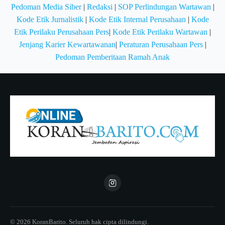
Pedoman Media Siber
|
Redaksi
|
SOP Perlindungan Wartawan
|
Kode Etik Jurnalistik
|
Kode Etik Internal Perusahaan
|
Kode
Etik Perilaku Perusahaan Pers
|
Kode Etik Perilaku Wartawan
|
Jenjang Karier Kewartawanan
|
Peraturan Perusahaan Pers
|
Pedoman Pemberitaan Ramah Anak
© 2026 KoranBarito. Seluruh hak cipta dilindungi.