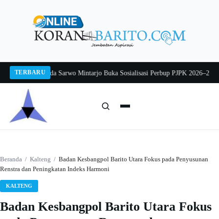
Langsung
ke
konten
TERBARU
g 2026
Pj Sekda Sarwo Mintarjo Buka Sosialisasi Perbup PJPK 2026–2030
Pete
Cari:
Cari
Beranda
/
Kalteng
/
Badan Kesbangpol Barito Utara Fokus pada Penyusunan
Renstra dan Peningkatan Indeks Harmoni
KALTENG
Badan Kesbangpol Barito Utara Fokus