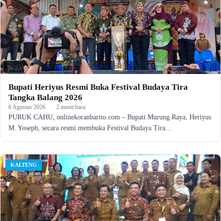
Bupati Heriyus Resmi Buka Festival Budaya Tira
Tangka Balang 2026
6 Agustus 2026
·
2 menit baca
PURUK CAHU, onlinekoranbarito.com – Bupati Murung Raya, Heriyus
M. Yoseph, secara resmi membuka Festival Budaya Tira…
KALTENG