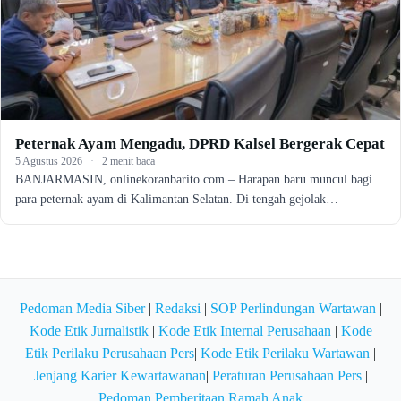
Peternak Ayam Mengadu, DPRD Kalsel Bergerak Cepat
5 Agustus 2026
·
2 menit baca
BANJARMASIN, onlinekoranbarito.com – Harapan baru muncul bagi
para peternak ayam di Kalimantan Selatan. Di tengah gejolak…
Pedoman Media Siber
|
Redaksi
|
SOP Perlindungan Wartawan
|
Kode Etik Jurnalistik
|
Kode Etik Internal Perusahaan
|
Kode
Etik Perilaku Perusahaan Pers
|
Kode Etik Perilaku Wartawan
|
Jenjang Karier Kewartawanan
|
Peraturan Perusahaan Pers
|
Pedoman Pemberitaan Ramah Anak