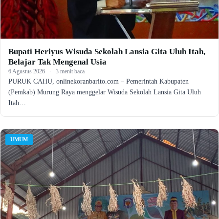
Bupati Heriyus Wisuda Sekolah Lansia Gita Uluh Itah,
Belajar Tak Mengenal Usia
6 Agustus 2026
·
3 menit baca
PURUK CAHU, onlinekoranbarito.com – Pemerintah Kabupaten
(Pemkab) Murung Raya menggelar Wisuda Sekolah Lansia Gita Uluh
Itah…
UMUM