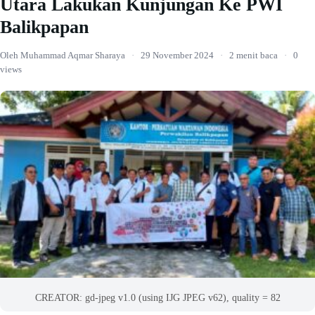
Utara Lakukan Kunjungan Ke PWI
Balikpapan
Oleh Muhammad Aqmar Sharaya
·
29 November 2024
·
2 menit baca
·
0
views
CREATOR: gd-jpeg v1.0 (using IJG JPEG v62), quality = 82