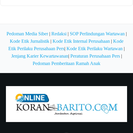
Pedoman Media Siber
|
Redaksi
|
SOP Perlindungan Wartawan
|
Kode Etik Jurnalistik
|
Kode Etik Internal Perusahaan
|
Kode
Etik Perilaku Perusahaan Pers
|
Kode Etik Perilaku Wartawan
|
Jenjang Karier Kewartawanan
|
Peraturan Perusahaan Pers
|
Pedoman Pemberitaan Ramah Anak