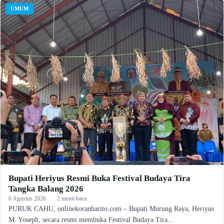
UMUM
Bupati Heriyus Resmi Buka Festival Budaya Tira
Tangka Balang 2026
6 Agustus 2026
·
2 menit baca
PURUK CAHU, onlinekoranbarito.com – Bupati Murung Raya, Heriyus
M. Yoseph, secara resmi membuka Festival Budaya Tira…