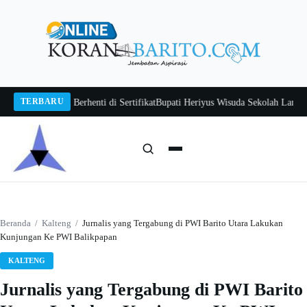
Langsung
ke
konten
TERBARU
n Jangan Berhenti di Sertifikat
Bupati Heriyus Wisuda Sekolah Lansia Gita 
Cari:
Cari
Beranda
/
Kalteng
/
Jurnalis yang Tergabung di PWI Barito Utara Lakukan
Kunjungan Ke PWI Balikpapan
KALTENG
Jurnalis yang Tergabung di PWI Barito