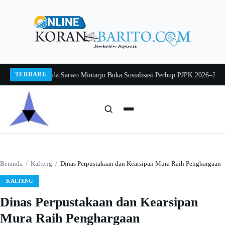
Langsung
ke
konten
TERBARU
g 2026
Pj Sekda Sarwo Mintarjo Buka Sosialisasi Perbup PJPK 2026–2030
Pete
Cari:
Cari
Beranda
/
Kalteng
/
Dinas Perpustakaan dan Kearsipan Mura Raih Penghargaan
KALTENG
Dinas Perpustakaan dan Kearsipan
Mura Raih Penghargaan