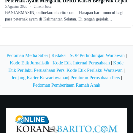
Peternak Ayam Mengadu, DPRD Kalsel Bergerak Cepat
5 Agustus 2026
·
2 menit baca
BANJARMASIN, onlinekoranbarito.com – Harapan baru muncul bagi
para peternak ayam di Kalimantan Selatan. Di tengah gejolak…
Pedoman Media Siber
|
Redaksi
|
SOP Perlindungan Wartawan
|
Kode Etik Jurnalistik
|
Kode Etik Internal Perusahaan
|
Kode
Etik Perilaku Perusahaan Pers
|
Kode Etik Perilaku Wartawan
|
Jenjang Karier Kewartawanan
|
Peraturan Perusahaan Pers
|
Pedoman Pemberitaan Ramah Anak