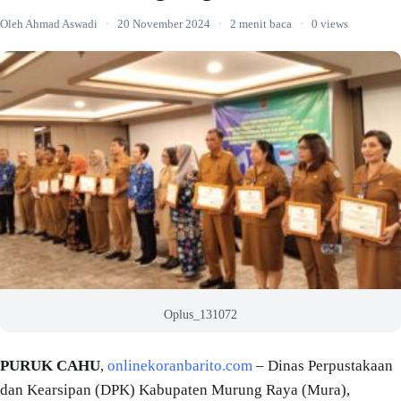
Oleh Ahmad Aswadi
·
20 November 2024
·
2 menit baca
·
0 views
Oplus_131072
PURUK CAHU
,
onlinekoranbarito.com
– Dinas Perpustakaan
dan Kearsipan (DPK) Kabupaten Murung Raya (Mura),