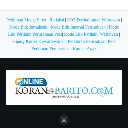
Pedoman Media Siber
|
Redaksi
|
SOP Perlindungan Wartawan
|
Kode Etik Jurnalistik
|
Kode Etik Internal Perusahaan
|
Kode
Etik Perilaku Perusahaan Pers
|
Kode Etik Perilaku Wartawan
|
Jenjang Karier Kewartawanan
|
Peraturan Perusahaan Pers
|
Pedoman Pemberitaan Ramah Anak