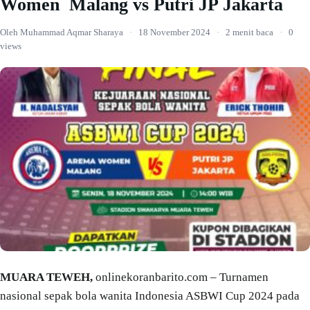
Women Malang vs Putri JP Jakarta
Oleh Muhammad Aqmar Sharaya
·
18 November 2024
·
2 menit baca
·
0
views
MUARA TEWEH,
onlinekoranbarito.com – Turnamen
nasional sepak bola wanita Indonesia ASBWI Cup 2024 pada