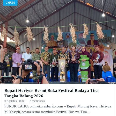
UMUM
Bupati Heriyus Resmi Buka Festival Budaya Tira
Tangka Balang 2026
6 Agustus 2026
·
2 menit baca
PURUK CAHU, onlinekoranbarito.com – Bupati Murung Raya, Heriyus
M. Yoseph, secara resmi membuka Festival Budaya Tira…