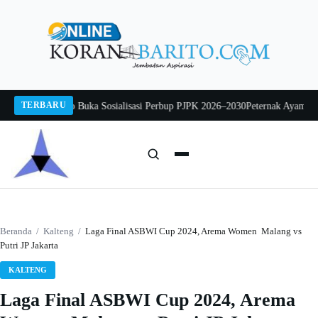
Langsung
ke
konten
TERBARU
rwo Mintarjo Buka Sosialisasi Perbup PJPK 2026–2030
Peternak Ayam Mengadu
Cari:
Cari
Beranda
/
Kalteng
/
Laga Final ASBWI Cup 2024, Arema Women Malang vs
Putri JP Jakarta
KALTENG
Laga Final ASBWI Cup 2024, Arema