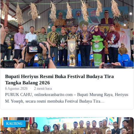
Bupati Heriyus Resmi Buka Festival Budaya Tira
Tangka Balang 2026
6 Agustus 2026
·
2 menit baca
PURUK CAHU, onlinekoranbarito.com – Bupati Murung Raya, Heriyus
M. Yoseph, secara resmi membuka Festival Budaya Tira…
KALTENG