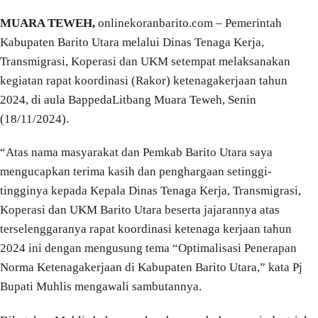
MUARA TEWEH,
onlinekoranbarito.com – Pemerintah
Kabupaten Barito Utara melalui Dinas Tenaga Kerja,
Transmigrasi, Koperasi dan UKM setempat melaksanakan
kegiatan rapat koordinasi (Rakor) ketenagakerjaan tahun
2024, di aula BappedaLitbang Muara Teweh, Senin
(18/11/2024).
“Atas nama masyarakat dan Pemkab Barito Utara saya
mengucapkan terima kasih dan penghargaan setinggi-
tingginya kepada Kepala Dinas Tenaga Kerja, Transmigrasi,
Koperasi dan UKM Barito Utara beserta jajarannya atas
terselenggaranya rapat koordinasi ketenaga kerjaan tahun
2024 ini dengan mengusung tema “Optimalisasi Penerapan
Norma Ketenagakerjaan di Kabupaten Barito Utara,” kata Pj
Bupati Muhlis mengawali sambutannya.