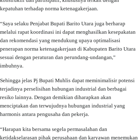
konstruktif dan partisipatif, khususnya terkait dengan
kepatuhan terhadap norma ketenagakerjaan.
“Saya selaku Penjabat Bupati Barito Utara juga berharap
melalui rapat koordinasi ini dapat menghasilkan kesepakatan
dan rekomendasi yang mendukung upaya optimalisasi
penerapan norma ketenagakerjaan di Kabupaten Barito Utara
sesuai dengan peraturan dan perundang-undangan,”
imbuhnya.
Sehingga jelas Pj Bupati Muhlis dapat meminimalisir potensi
terjadinya perselisihan hubungan industrial dan berbagai
resiko lainnya. Dengan demikian diharapkan akan
menciptakan dan terwujudnya hubungan industrial yang
harmonis antara pengusaha dan pekerja.
“Harapan kita bersama segela permasalahan dan
ketidakselarasan pihak perusahaan dan karyawan menemukan