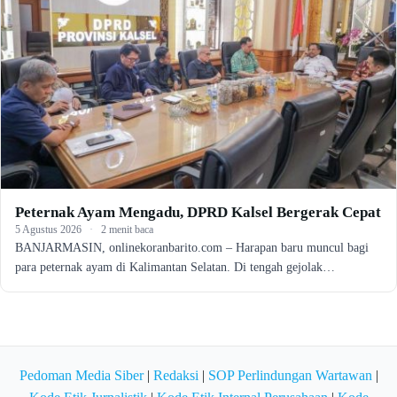
Peternak Ayam Mengadu, DPRD Kalsel Bergerak Cepat
5 Agustus 2026
·
2 menit baca
BANJARMASIN, onlinekoranbarito.com – Harapan baru muncul bagi
para peternak ayam di Kalimantan Selatan. Di tengah gejolak…
Pedoman Media Siber
|
Redaksi
|
SOP Perlindungan Wartawan
|