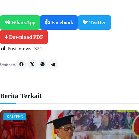
📲 WhatsApp
👍 Facebook
🐦 Twitter
⬇️ Download PDF
Post Views:
321
Bagikan:
Berita Terkait
KALTENG