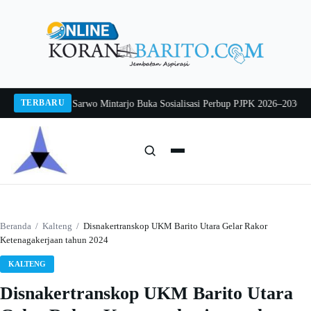
Langsung
ke
konten
TERBARU
026
Pj Sekda Sarwo Mintarjo Buka Sosialisasi Perbup PJPK 2026–2030
Peterna
Cari:
Cari
Beranda
/
Kalteng
/
Disnakertranskop UKM Barito Utara Gelar Rakor
Ketenagakerjaan tahun 2024
KALTENG
Disnakertranskop UKM Barito Utara