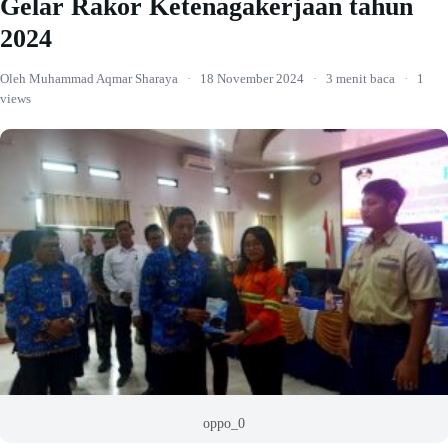
Gelar Rakor Ketenagakerjaan tahun
2024
Oleh Muhammad Aqmar Sharaya
·
18 November 2024
·
3 menit baca
·
1
views
oppo_0