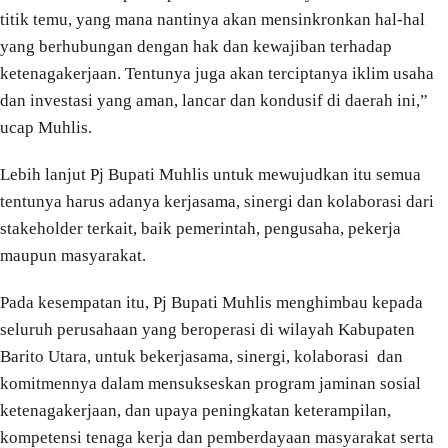
titik temu, yang mana nantinya akan mensinkronkan hal-hal
yang berhubungan dengan hak dan kewajiban terhadap
ketenagakerjaan. Tentunya juga akan terciptanya iklim usaha
dan investasi yang aman, lancar dan kondusif di daerah ini,”
ucap Muhlis.
Lebih lanjut Pj Bupati Muhlis untuk mewujudkan itu semua
tentunya harus adanya kerjasama, sinergi dan kolaborasi dari
stakeholder terkait, baik pemerintah, pengusaha, pekerja
maupun masyarakat.
Pada kesempatan itu, Pj Bupati Muhlis menghimbau kepada
seluruh perusahaan yang beroperasi di wilayah Kabupaten
Barito Utara, untuk bekerjasama, sinergi, kolaborasi dan
komitmennya dalam mensukseskan program jaminan sosial
ketenagakerjaan, dan upaya peningkatan keterampilan,
kompetensi tenaga kerja dan pemberdayaan masyarakat serta