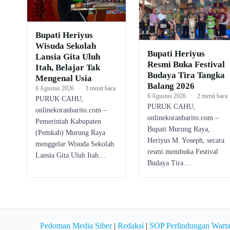
Bupati Heriyus
Wisuda Sekolah
Bupati Heriyus
Lansia Gita Uluh
Resmi Buka Festival
Itah, Belajar Tak
Budaya Tira Tangka
Mengenal Usia
Balang 2026
6 Agustus 2026
·
3 menit baca
6 Agustus 2026
·
2 menit baca
PURUK CAHU,
PURUK CAHU,
onlinekoranbarito.com –
onlinekoranbarito.com –
Pemerintah Kabupaten
Bupati Murung Raya,
(Pemkab) Murung Raya
Heriyus M. Yoseph, secara
menggelar Wisuda Sekolah
resmi membuka Festival
Lansia Gita Uluh Itah…
Budaya Tira…
Pedoman Media Siber
|
Redaksi
|
SOP Perlindungan Wart