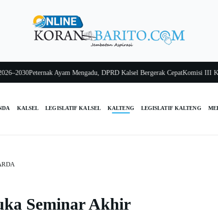
2030
Peternak Ayam Mengadu, DPRD Kalsel Bergerak Cepat
Komisi III Kalsel 
NDA
KALSEL
LEGISLATIF KALSEL
KALTENG
LEGISLATIF KALTENG
ME
PARDA
uka Seminar Akhir