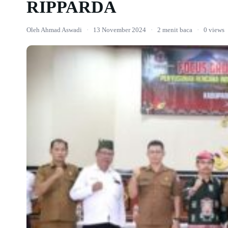
RIPPARDA
Oleh Ahmad Aswadi
·
13 November 2024
·
2 menit baca
·
0 views