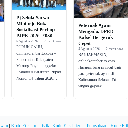
Pj Sekda Sarwo
Mintarjo Buka
Peternak Ayam
Sosialisasi Perbup
Mengadu, DPRD
PJPK 2026–2030
Kalsel Bergerak
6 Agustus 2026
·
2 menit baca
Cepat
PURUK CAHU,
5 Agustus 2026
·
2 menit baca
onlinekoranbarito.com –
BANJARMASIN,
Pemerintah Kabupaten
onlinekoranbarito.com –
Murung Raya menggelar
Harapan baru muncul bagi
Sosialisasi Peraturan Bupati
para peternak ayam di
Nomor 14 Tahun 2026…
Kalimantan Selatan. Di
tengah gejolak…
awan
|
Kode Etik Jurnalistik
|
Kode Etik Internal Perusahaan
|
Kode Etik