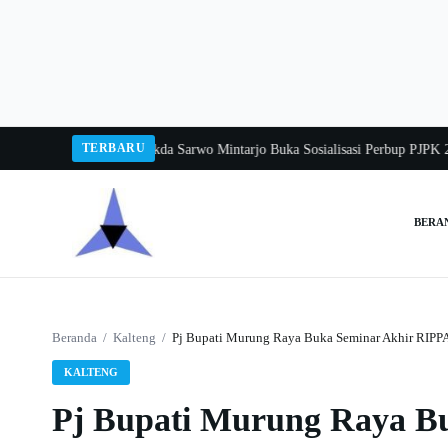
Langsung
ke
konten
TERBARU
gka Balang 2026
Pj Sekda Sarwo Mintarjo Buka Sosialisasi Perbup PJPK 2026–
BERA
Cari:
Beranda
/
Kalteng
/
Pj Bupati Murung Raya Buka Seminar Akhir RIP
KALTENG
Pj Bupati Murung Raya B