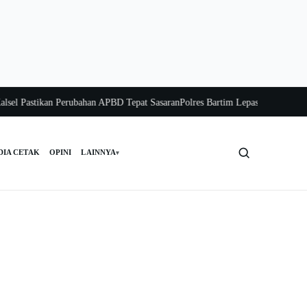
Pastikan Perubahan APBD Tepat Sasaran
Polres Bartim Lepas Bakti Sosial untu
DIA CETAK
OPINI
LAINNYA
▾
Cari