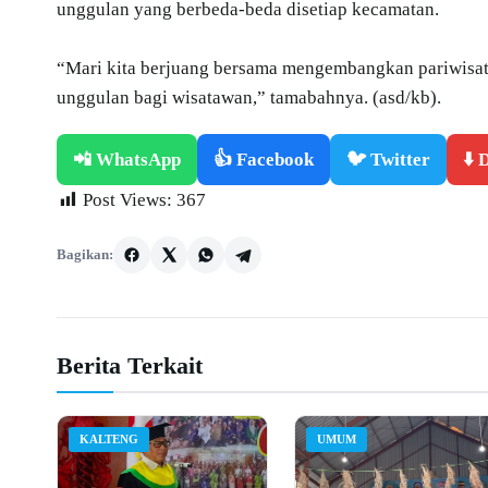
unggulan yang berbeda-beda disetiap kecamatan.
“Mari kita berjuang bersama mengembangkan pariwisata
unggulan bagi wisatawan,” tamabahnya. (asd/kb).
📲 WhatsApp
👍 Facebook
🐦 Twitter
⬇️
Post Views:
367
Bagikan:
Berita Terkait
KALTENG
UMUM